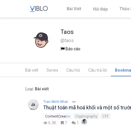
Bài Viết
Thảo 
Hỏi Đáp
Taos
@taos
Báo cáo
Bài viết
Series
Câu hỏi
Câu trả lời
Bookma
Loại:
Bài viết
Tran Minh Nhat
Thuật toán mã hoá khối và một số trườ
ContentCreator
Cryptography
CTF
6.3K
7
1