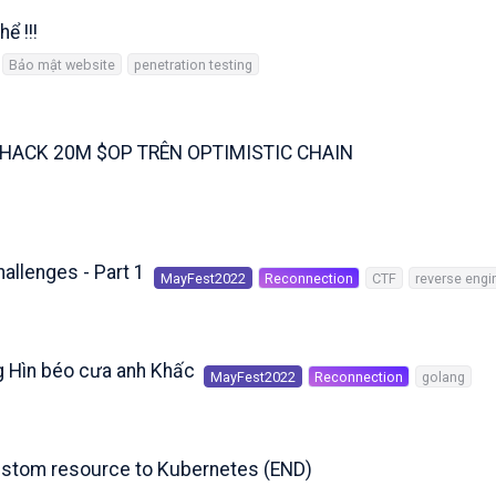
ể !!!
Bảo mật website
penetration testing
Ụ HACK 20M $OP TRÊN OPTIMISTIC CHAIN
allenges - Part 1
MayFest2022
Reconnection
CTF
reverse engi
g Hìn béo cưa anh Khấc
MayFest2022
Reconnection
golang
custom resource to Kubernetes (END)