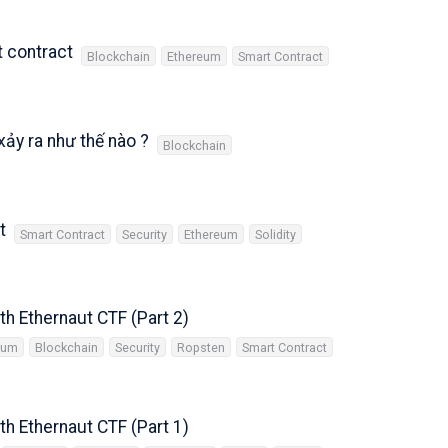
t contract
Blockchain
Ethereum
Smart Contract
ảy ra như thế nào ?
Blockchain
t
Smart Contract
Security
Ethereum
Solidity
th Ethernaut CTF (Part 2)
eum
Blockchain
Security
Ropsten
Smart Contract
th Ethernaut CTF (Part 1)