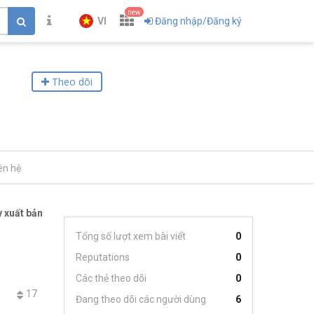
new
VI
Đăng nhập/Đăng ký
Theo dõi
ên hệ
 xuất bản
Tổng số lượt xem bài viết
0
Reputations
0
Các thẻ theo dõi
0
17
Đang theo dõi các người dùng
6