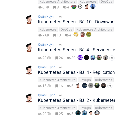
Kubernetes Architecture
Kubernetes
DevOps
6.7K
8
4
Quân Huỳnh
Kubernetes Series - Bài 10 - Downwar
Kubernetes
DevOps
Kubernetes Architecture
7.6K
13
4
Quân Huỳnh
Kubernetes Series - Bài 4 - Services: 
23.8K
24
39
9+
Quân Huỳnh
Kubernetes Series - Bài 4 - Replication
Kubernetes Architecture
DevOps
Kubernetes
15.3K
16
6
+1
Quân Huỳnh
Kubernetes Series - Bài 2 - Kubernete
Kubernetes Architecture
DevOps
Kubernetes
29.7K
25
5