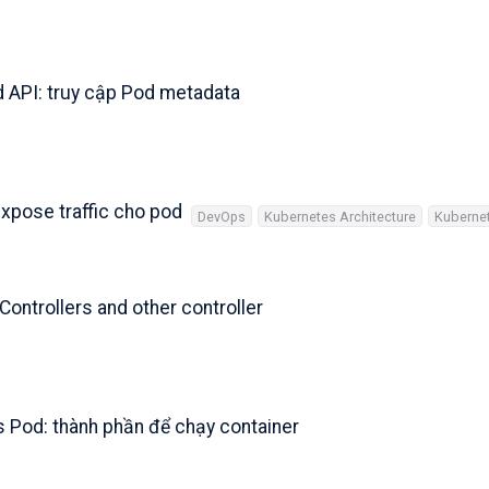
d API: truy cập Pod metadata
expose traffic cho pod
DevOps
Kubernetes Architecture
Kuberne
Controllers and other controller
s Pod: thành phần để chạy container