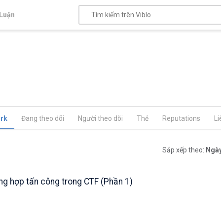
Luận
rk
Đang theo dõi
Người theo dõi
Thẻ
Reputations
Li
Sắp xếp theo:
Ngày
ng hợp tấn công trong CTF (Phần 1)