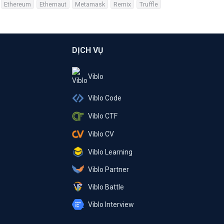
Ethereum
Ethernaut
Metamask
Remix
Truffle
DỊCH VỤ
Viblo
Viblo Code
Viblo CTF
Viblo CV
Viblo Learning
Viblo Partner
Viblo Battle
Viblo Interview