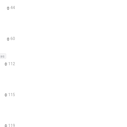
44
60
tes
112
115
119