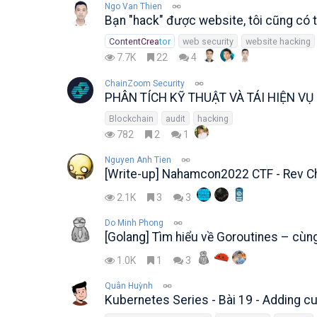
Ngo Van Thien
Bạn "hack" được website, tôi cũng có th
ContentCreator
web security
website hacking
7.7K
22
4
ChainZoom Security
PHÂN TÍCH KỸ THUẬT VÀ TÁI HIỆN V
Blockchain
audit
hacking
782
2
1
Nguyen Anh Tien
[Write-up] Nahamcon2022 CTF - Rev Ch
2.1K
3
3
Do Minh Phong
[Golang] Tìm hiểu về Goroutines – cùn
1.0K
1
3
Quân Huỳnh
Kubernetes Series - Bài 19 - Adding 