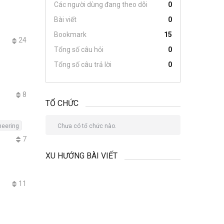
Các người dùng đang theo dõi
0
Bài viết
0
Bookmark
15
24
Tổng số câu hỏi
0
Tổng số câu trả lời
0
8
TỔ CHỨC
neering
Chưa có tổ chức nào.
7
XU HƯỚNG BÀI VIẾT
11