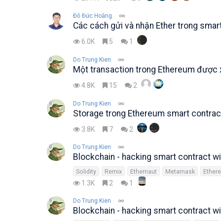
Đỗ Đức Hoàng
Các cách gửi và nhận Ether trong smar
6.0K
5
1
Do Trung Kien
Một transaction trong Ethereum được x
4.8K
15
2
Do Trung Kien
Storage trong Ethereum smart contrac
3.8K
7
2
Do Trung Kien
Blockchain - hacking smart contract wi
Solidity
Remix
Ethernaut
Metamask
Ether
1.3K
2
1
Do Trung Kien
Blockchain - hacking smart contract wi