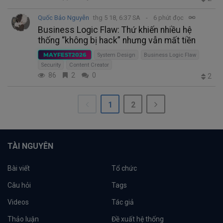
Quốc Bảo Nguyễn
thg 5 18, 6:37 SA
6 phút đọc
Business Logic Flaw: Thứ khiến nhiều hệ
thống “không bị hack” nhưng vẫn mất tiền
MAYFEST2026
System Design
Business Logic Flaw
Security
Content Creator
86
2
0
2
1
2
TÀI NGUYÊN
Bài viết
Tổ chức
Câu hỏi
Tags
Videos
Tác giả
Thảo luận
Đề xuất hệ thống