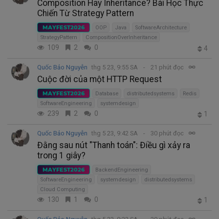
Composition Hay Inheritance? Bài Học Thực
Chiến Từ Strategy Pattern
MAYFEST2026
OOP
Java
SoftwareArchitecture
StrategyPattern
CompositionOverInheritance
109
2
0
4
Quốc Bảo Nguyễn
thg 5 23, 9:55 SA
21 phút đọc
Cuộc đời của một HTTP Request
MAYFEST2026
Database
distributedsystems
Redis
SoftwareEngineering
systemdesign
239
2
0
1
Quốc Bảo Nguyễn
thg 5 23, 9:42 SA
30 phút đọc
Đằng sau nút "Thanh toán": Điều gì xảy ra
trong 1 giây?
MAYFEST2026
BackendEngineering
SoftwareEngineering
systemdesign
distributedsystems
Cloud Computing
130
1
0
1