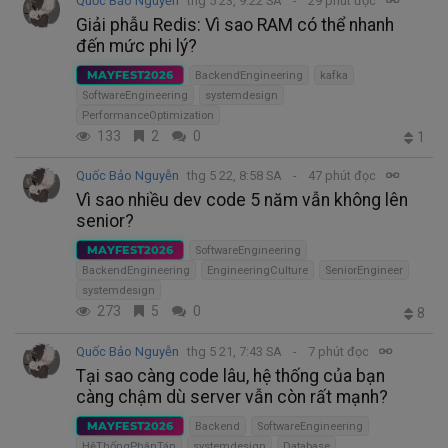
Quốc Bảo Nguyễn
thg 5 23, 9:22 SA
29 phút đọc
Giải phẫu Redis: Vì sao RAM có thể nhanh
đến mức phi lý?
MAYFEST2026
BackendEngineering
kafka
SoftwareEngineering
systemdesign
PerformanceOptimization
133
2
0
1
Quốc Bảo Nguyễn
thg 5 22, 8:58 SA
47 phút đọc
Vì sao nhiều dev code 5 năm vẫn không lên
senior?
MAYFEST2026
SoftwareEngineering
BackendEngineering
EngineeringCulture
SeniorEngineer
systemdesign
273
5
0
8
Quốc Bảo Nguyễn
thg 5 21, 7:43 SA
7 phút đọc
Tại sao càng code lâu, hệ thống của bạn
càng chậm dù server vẫn còn rất mạnh?
MAYFEST2026
Backend
SoftwareEngineering
HệThốngPhânTán
systemdesign
Database