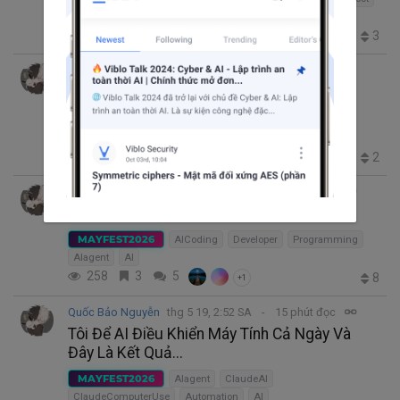
AIEngineering
104
4
0
3
Quốc Bảo Nguyễn
thg 5 19, 1:39 CH
8 phút đọc
Codex 5.5 sau 3 tuần dùng thật trong
production — không hype, không anti-AI
MAYFEST2026
AIagent
codex
gpt5.5
AI
169
1
0
2
Quốc Bảo Nguyễn
thg 5 19, 7:28 SA
54 phút đọc
7 task AI vẫn làm cực tệ năm 2026
MAYFEST2026
AICoding
Developer
Programming
AIagent
AI
258
3
5
8
+1
Quốc Bảo Nguyễn
thg 5 19, 2:52 SA
15 phút đọc
Tôi Để AI Điều Khiển Máy Tính Cả Ngày Và
Đây Là Kết Quả...
MAYFEST2026
AIagent
ClaudeAI
ClaudeComputerUse
Automation
AI