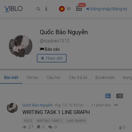
new
VI
Đăng nhập/Đăng ký
Quốc Bảo Nguyễn
@nqubao1312
Báo cáo
Theo dõi
Bài viết
Series
Câu hỏi
Câu trả lời
Bookmark
Đang
Quốc Bảo Nguyễn
thg 7 3, 12:30 CH
11 phút đọc
WRITING TASK 1 LINE GRAPH
IELTS
WRITING TASK 1
LINE GRAPH
27
0
0
0