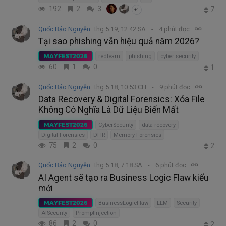
192
2
3
7
+1
Quốc Bảo Nguyễn
thg 5 19, 12:42 SA
4 phút đọc
Tại sao phishing vẫn hiệu quả năm 2026?
MAYFEST2026
redteam
phishing
cyber security
60
1
0
1
Quốc Bảo Nguyễn
thg 5 18, 10:53 CH
9 phút đọc
Data Recovery & Digital Forensics: Xóa File
Không Có Nghĩa Là Dữ Liệu Biến Mất
MAYFEST2026
CyberSecurity
data recovery
Digital Forensics
DFIR
Memory Forensics
75
2
0
2
Quốc Bảo Nguyễn
thg 5 18, 7:18 SA
6 phút đọc
AI Agent sẽ tạo ra Business Logic Flaw kiểu
mới
MAYFEST2026
BusinessLogicFlaw
LLM
Security
AISecurity
PromptInjection
86
2
0
2