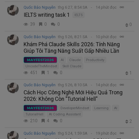
Quốc Bảo Nguyễn
thg 6 27, 8:54 SA
14 phút đọc
IELTS writing task 1
IELTS
39
0
0
0
Quốc Bảo Nguyễn
thg 5 26, 8:21 SA
10 phút đọc
Khám Phá Claude Skills 2026: Tính Năng
Giúp Tôi Tăng Năng Suất Gấp Nhiều Lần
MAYFEST2026
AI
Claude
Productivity
UncodeTheMindset
Skill Claude
451
1
0
1
Quốc Bảo Nguyễn
thg 5 26, 8:10 SA
14 phút đọc
Cách Học Công Nghệ Mới Hiệu Quả Trong
2026: Không Còn "Tutorial Hell"
MAYFEST2026
DeveloperMindset
Learning
AI
TutorialHell
AI Coding Assistant
210
4
0
2
Quốc Bảo Nguyễn
thg 5 24, 1:59 SA
19 phút đọc