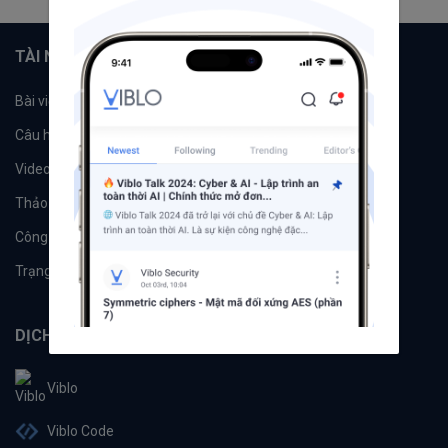
TÀI NGUYÊN
Bài viết
Tổ chức
Câu hỏi
Tags
Videos
Tác giả
Thảo luận
Đề xuất hệ thống
Công cụ
Machine Learning
Trạng thái hệ thống
DỊCH VỤ
Viblo
Viblo Code