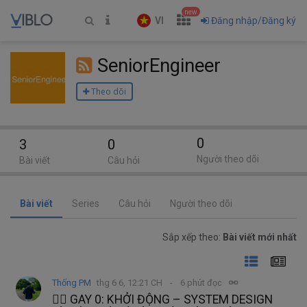
new
VI
Đăng nhập/Đăng ký
SeniorEngineer
Theo dõi
0
3
0
Người theo dõi
Bài viết
Câu hỏi
Bài viết
Series
Câu hỏi
Người theo dõi
Sắp xếp theo:
Bài viết mới nhất
Thống PM
thg 6 6, 12:21 CH
6 phút đọc
🏳️‍🌈 GAY 0: KHỞI ĐỘNG – SYSTEM DESIGN