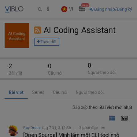
new
VI
Đăng nhập/Đăng ký
AI Coding Assistant
Theo dõi
0
2
0
Người theo dõi
Bài viết
Câu hỏi
Bài viết
Series
Câu hỏi
Người theo dõi
Sắp xếp theo:
Bài viết mới nhất
Ray Doan
thg 7 31, 3:12 SA
3 phút đọc
[Open Source] Mình làm một CLI tool nhỏ