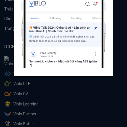
Thảo luận
Đề xuất hệ thống
Công cụ
Machine Learning
Trạng thái hệ thống
DỊCH VỤ
Viblo
Viblo Code
Viblo CTF
Viblo CV
Viblo Learning
Viblo Partner
Viblo Battle