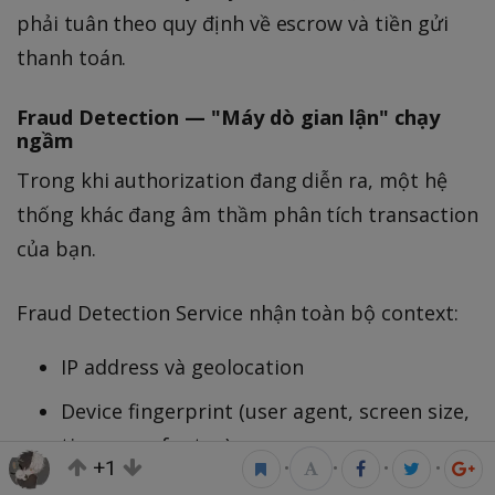
phải tuân theo quy định về escrow và tiền gửi
thanh toán.
Fraud Detection — "Máy dò gian lận" chạy
ngầm
Trong khi authorization đang diễn ra, một hệ
thống khác đang âm thầm phân tích transaction
của bạn.
Fraud Detection Service nhận toàn bộ context:
IP address và geolocation
Device fingerprint (user agent, screen size,
timezone, fonts...)
+1
•
•
•
•
Lịch sử giao dịch của user