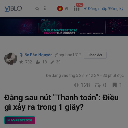
new
VI
Đăng nhập/Đăng ký
Quốc Bảo Nguyễn
@nqubao1312
Theo dõi
782
18
39
Đã đăng vào thg 5 23, 9:42 SA
30 phút đọc
128
0
1
Đằng sau nút "Thanh toán": Điều
gì xảy ra trong 1 giây?
MAYFEST2026