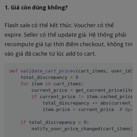
1. Giá còn đúng không?
Flash sale có thể kết thúc. Voucher có thể
expire. Seller có thể update giá. Hệ thống phải
recompute giá tại thời điểm checkout, không tin
vào giá đã cache từ lúc add to cart.
def
validate_cart_prices
(
cart_items
,
 user_id
)
:
    total_discrepancy 
=
0
for
 item 
in
 cart_items
:
        current_price 
=
 get_current_price
(
item
if
 current_price 
!=
 item
.
cached_price
:
            total_discrepancy 
+=
abs
(
current_p
            item
.
price 
=
 current_price  
# Upda
if
 total_discrepancy 
>
0
:
        notify_user_price_changed
(
cart_items
)