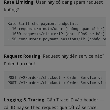
Rate Limiting
: User này có đang spam request
không?
Rate limit cho payment endpoint:

- 10 requests/minute/user (chống spam click)

- 1000 requests/minute/IP (anti-DDoS cơ bản)

Request Routing
: Request này đến service nào?
Phiên bản nào?
POST /v2/orders/checkout → Order Service v2

Logging & Tracing
: Gắn Trace ID vào header —
cái ID này sẽ theo request qua tất cả service,