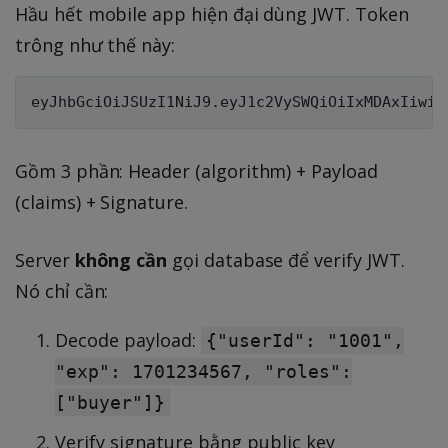
Hầu hết mobile app hiện đại dùng JWT. Token
trông như thế này:
Gồm 3 phần: Header (algorithm) + Payload
(claims) + Signature.
Server
không cần
gọi database để verify JWT.
Nó chỉ cần:
Decode payload:
{"userId": "1001",
"exp": 1701234567, "roles":
["buyer"]}
Verify signature bằng public key