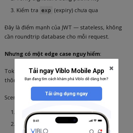
Kiểm tra
(expiry) chưa qua
exp
Đây là điểm mạnh của JWT — stateless, không
cần roundtrip database cho mỗi request.
Nhưng có một edge case nguy hiểm
:
Tải ngay Viblo Mobile App
Token hết hạn
giữa lúc
người dùng đang điền
Bạn đang tìm cách khám phá Viblo dễ dàng hơn?
thông tin thanh toán.
Tải ứng dụng ngay
Scenario:
Người dùng mở app, token còn 5 phút
Điền thông tin card, suy nghĩ 6 phút