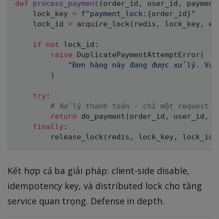
def
process_payment
(
order_id
,
 user_id
,
 payment
    lock_key 
=
f"payment_lock:
{
order_id
}
"
    lock_id 
=
 acquire_lock
(
redis
,
 lock_key
,
 ex
if
not
 lock_id
:
raise
 DuplicatePaymentAttemptError
(
"Đơn hàng này đang được xử lý. Vui
)
try
:
# Xử lý thanh toán - chỉ một request v
return
 do_payment
(
order_id
,
 user_id
,
 p
finally
:
        release_lock
(
redis
,
 lock_key
,
 lock_id
)
Kết hợp cả ba giải pháp: client-side disable,
idempotency key, và distributed lock cho tầng
service quan trọng. Defense in depth.