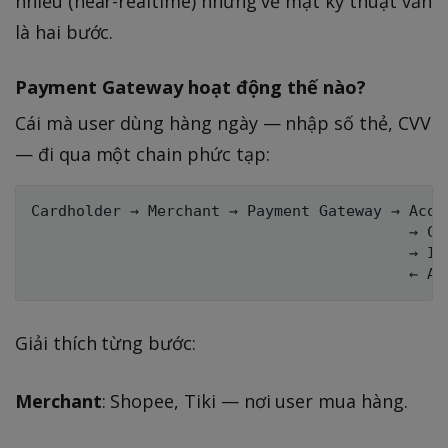
nhiều (near-realtime) nhưng về mặt kỹ thuật vẫn
là hai bước.
Payment Gateway hoạt động thế nào?
Cái mà user dùng hàng ngày — nhập số thẻ, CVV
— đi qua một chain phức tạp:
Cardholder → Merchant → Payment Gateway → Acqui
                                          → Car
                                          → Iss
Giải thích từng bước:
Merchant
: Shopee, Tiki — nơi user mua hàng.