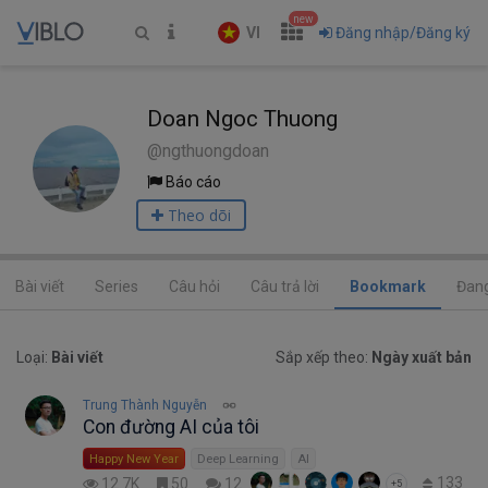
new
VI
Đăng nhập/Đăng ký
Doan Ngoc Thuong
@ngthuongdoan
Báo cáo
Theo dõi
Bài viết
Series
Câu hỏi
Câu trả lời
Bookmark
Đang
Loại:
Bài viết
Sắp xếp theo:
Ngày xuất bản
Trung Thành Nguyễn
Con đường AI của tôi
Happy New Year
Deep Learning
AI
133
12.7K
50
12
+5