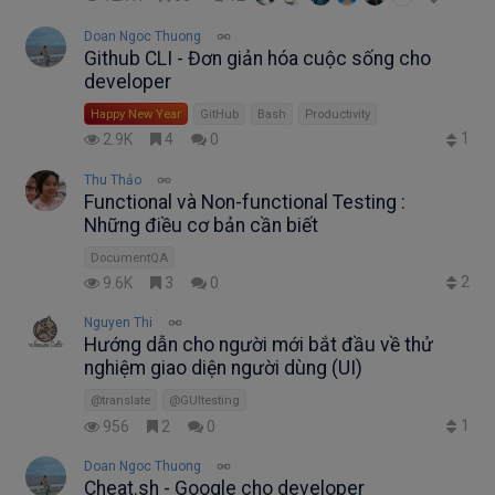
Doan Ngoc Thuong
Github CLI - Đơn giản hóa cuộc sống cho
developer
Happy New Year
GitHub
Bash
Productivity
1
2.9K
4
0
Thu Thảo
Functional và Non-functional Testing :
Những điều cơ bản cần biết
DocumentQA
2
9.6K
3
0
Nguyen Thi
Hướng dẫn cho người mới bắt đầu về thử
nghiệm giao diện người dùng (UI)
@translate
@GUItesting
1
956
2
0
Doan Ngoc Thuong
Cheat.sh - Google cho developer