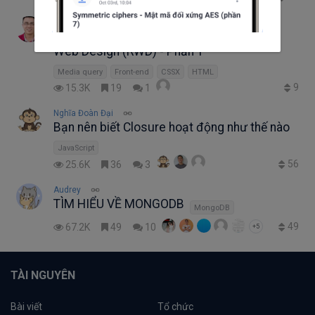
Ý Trần
Từ căn bản đến nâng cao về Responsive
Web Design (RWD) - Phần 1
Media query
Front-end
CSSX
HTML
9
15.3K
19
1
Nghĩa Đoàn Đại
Bạn nên biết Closure hoạt động như thế nào
JavaScript
56
25.6K
36
3
Audrey
TÌM HIỂU VỀ MONGODB
MongoDB
49
67.2K
49
10
+5
TÀI NGUYÊN
Bài viết
Tổ chức