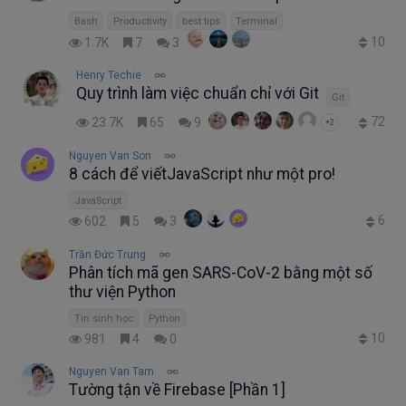
Bash
Productivity
best tips
Terminal
10
1.7K
7
3
Henry Techie
Quy trình làm việc chuẩn chỉ với Git
Git
72
23.7K
65
9
+2
Nguyen Van Son
8 cách để viếtJavaScript như một pro!
JavaScript
6
602
5
3
Trần Đức Trung
Phân tích mã gen SARS-CoV-2 bằng một số
thư viện Python
Tin sinh học
Python
10
981
4
0
Nguyen Van Tam
Tường tận về Firebase [Phần 1]