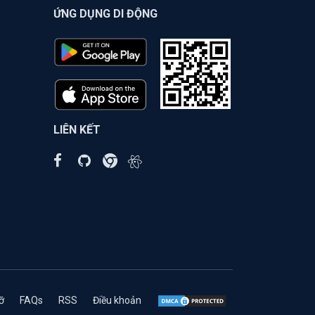
ỨNG DỤNG DI ĐỘNG
LIÊN KẾT
ỡ
FAQs
RSS
Điều khoản