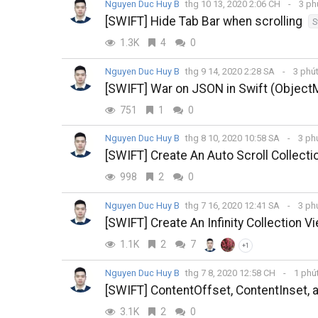
Nguyen Duc Huy B
thg 10 13, 2020 2:06 CH
3 ph
[SWIFT] Hide Tab Bar when scrolling
S
1.3K
4
0
Nguyen Duc Huy B
thg 9 14, 2020 2:28 SA
3 phú
[SWIFT] War on JSON in Swift (Object
751
1
0
Nguyen Duc Huy B
thg 8 10, 2020 10:58 SA
3 ph
[SWIFT] Create An Auto Scroll Collecti
998
2
0
Nguyen Duc Huy B
thg 7 16, 2020 12:41 SA
3 ph
[SWIFT] Create An Infinity Collection V
1.1K
2
7
+1
Nguyen Duc Huy B
thg 7 8, 2020 12:58 CH
1 phú
[SWIFT] ContentOffset, ContentInset, a
3.1K
2
0