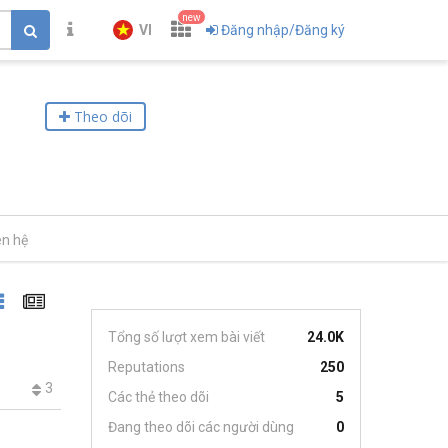
new
VI
Đăng nhập/Đăng ký
Theo dõi
ên hệ
Tổng số lượt xem bài viết
24.0K
Reputations
250
3
Các thẻ theo dõi
5
Đang theo dõi các người dùng
0