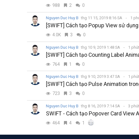
988
2
0
Nguyen Duc Huy B
thg 11 15, 2019 8:16 SA
1 ph
[SWIFT] Cách tạo Popup View sử dụng V
4.0K
3
0
Nguyen Duc Huy B
thg 10 9, 2019 1:48 SA
1 phú
[SWIFT] Cách tạo Counting Label Anim
764
1
0
Nguyen Duc Huy B
thg 9 10, 2019 3:47 SA
1 phú
[SWIFT] Cách tạo Pulse Animation tron
723
3
0
Nguyen Duc Huy B
thg 8 16, 2019 7:14 SA
3 phú
SWIFT - Cách tạo Popover Card View 
464
4
1