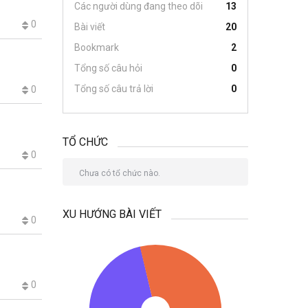
Các người dùng đang theo dõi
13
0
Bài viết
20
Bookmark
2
Tổng số câu hỏi
0
Tổng số câu trả lời
0
0
TỔ CHỨC
0
Chưa có tổ chức nào.
XU HƯỚNG BÀI VIẾT
0
0