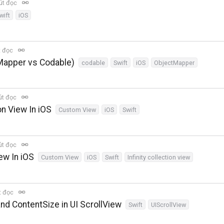
út đọc
wift
iOS
t đọc
Mapper vs Codable)
codable
Swift
iOS
ObjectMapper
út đọc
on View In iOS
Custom View
iOS
Swift
út đọc
iew In iOS
Custom View
iOS
Swift
Infinity collection view
t đọc
nd ContentSize in UI ScrollView
Swift
UIScrollView