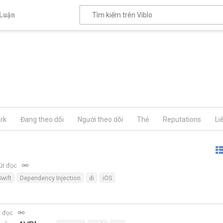
Luận
rk
Đang theo dõi
Người theo dõi
Thẻ
Reputations
Li
út đọc
Swift
Dependency Injection
di
iOS
t đọc