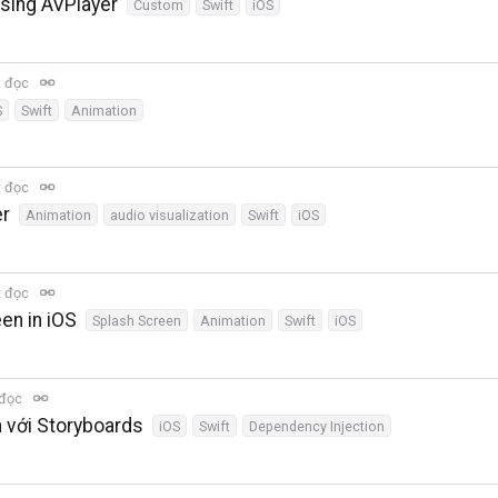
using AVPlayer
Custom
Swift
iOS
t đọc
S
Swift
Animation
t đọc
er
Animation
audio visualization
Swift
iOS
t đọc
en in iOS
Splash Screen
Animation
Swift
iOS
 đọc
 với Storyboards
iOS
Swift
Dependency Injection