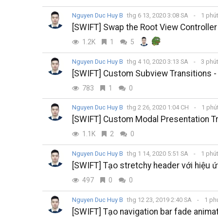
Nguyen Duc Huy B
thg 6 13, 2020 3:08 SA
1 phú
[SWIFT] Swap the Root View Controller
1.2K
1
5
Nguyen Duc Huy B
thg 4 10, 2020 3:13 SA
3 phú
[SWIFT] Custom Subview Transitions -
783
1
0
Nguyen Duc Huy B
thg 2 26, 2020 1:04 CH
1 phú
[SWIFT] Custom Modal Presentation Tr
1.1K
2
0
Nguyen Duc Huy B
thg 1 14, 2020 5:51 SA
1 phú
[SWIFT] Tạo stretchy header với hiệu ứ
497
0
0
Nguyen Duc Huy B
thg 12 23, 2019 2:40 SA
1 ph
[SWIFT] Tạo navigation bar fade anima