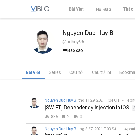
Bài Viết
Thảo 
Hỏi Đáp
Nguyen Duc Huy B
@ndhuy96
Báo cáo
Bài viết
Series
Câu hỏi
Câu trả lời
Bookma
Nguyen Duc Huy B
thg 11 29, 2021 1:04 CH
4 ph
[SWIFT] Dependency Injection in iOS
836
2
0
Nguyen Duc Huy B
thg 8 27, 2021 7:03 SA
4 phú