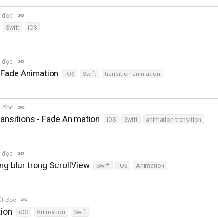
t đọc
Swift
iOS
t đọc
 Fade Animation
iOS
Swift
transition animation
t đọc
ansitions - Fade Animation
iOS
Swift
animation transition
t đọc
ng blur trong ScrollView
Swift
iOS
Animation
út đọc
tion
iOS
Animation
Swift