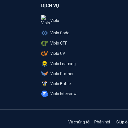
DỊCH VỤ
Viblo
Viblo Code
Viblo CTF
Viblo CV
Viblo Learning
Viblo Partner
Viblo Battle
Viblo Interview
Về chúng tôi
Phản hồi
Giúp đ