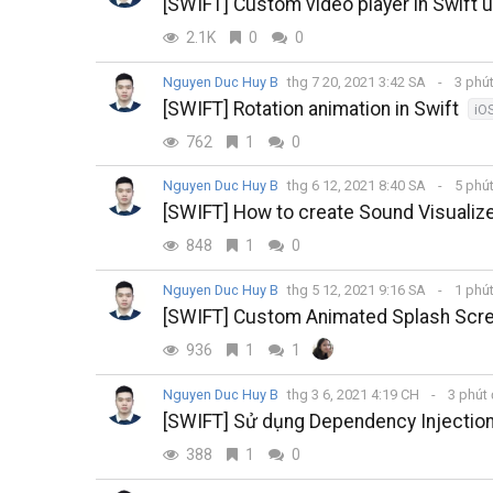
[SWIFT] Custom video player in Swift 
2.1K
0
0
Nguyen Duc Huy B
thg 7 20, 2021 3:42 SA
3 phú
[SWIFT] Rotation animation in Swift
iO
762
1
0
Nguyen Duc Huy B
thg 6 12, 2021 8:40 SA
5 phú
[SWIFT] How to create Sound Visualiz
848
1
0
Nguyen Duc Huy B
thg 5 12, 2021 9:16 SA
1 phú
[SWIFT] Custom Animated Splash Scre
936
1
1
Nguyen Duc Huy B
thg 3 6, 2021 4:19 CH
3 phút
[SWIFT] Sử dụng Dependency Injection
388
1
0