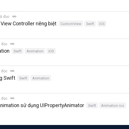
út đọc
iew Controller riêng biệt
CustomView
Swift
iOS
t đọc
ation
Swift
Animation
iOS
t đọc
g Swift
Swift
Animation
t đọc
Animation sử dụng UIPropertyAnimator
Swift
Animation ios