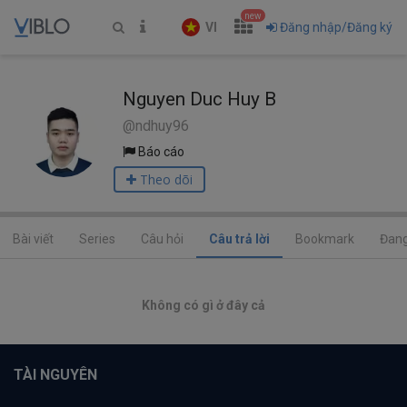
new
VI
Đăng nhập/Đăng ký
Nguyen Duc Huy B
@ndhuy96
Báo cáo
Theo dõi
Bài viết
Series
Câu hỏi
Câu trả lời
Bookmark
Đang
Không có gì ở đây cả
TÀI NGUYÊN