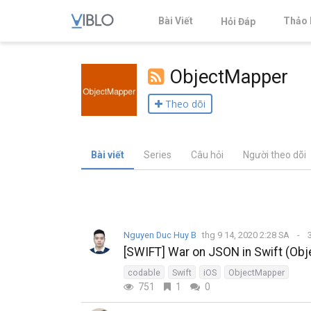
Bài Viết
Thảo 
Hỏi Đáp
ObjectMapper
Theo dõi
Bài viết
Series
Câu hỏi
Người theo dõi
Nguyen Duc Huy B
thg 9 14, 2020 2:28 SA
3
[SWIFT] War on JSON in Swift (Ob
codable
Swift
iOS
ObjectMapper
751
1
0