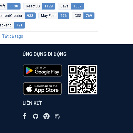
wift
1138
ReactJS
1129
Java
1007
ontentCreator
933
May Fest
776
CSS
769
ackend
721
Tất cả tags
ỨNG DỤNG DI ĐỘNG
LIÊN KẾT