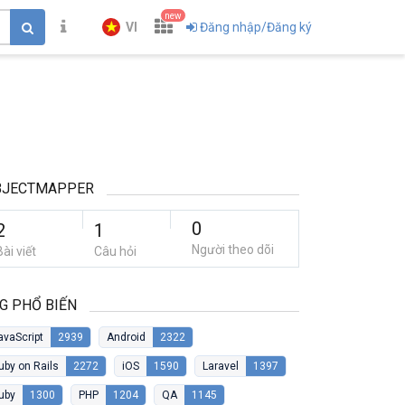
new
VI
Đăng nhập/Đăng ký
BJECTMAPPER
0
2
1
Người theo dõi
Bài viết
Câu hỏi
G PHỔ BIẾN
avaScript
2939
Android
2322
uby on Rails
2272
iOS
1590
Laravel
1397
uby
1300
PHP
1204
QA
1145