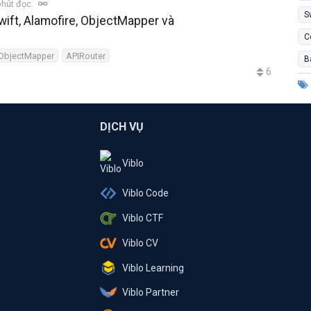
phút đọc
S
wift, Alamofire, ObjectMapper và
C
ObjectMapper
APIRouter
B
6
DỊCH VỤ
Viblo
Viblo Code
Viblo CTF
Viblo CV
Viblo Learning
Viblo Partner