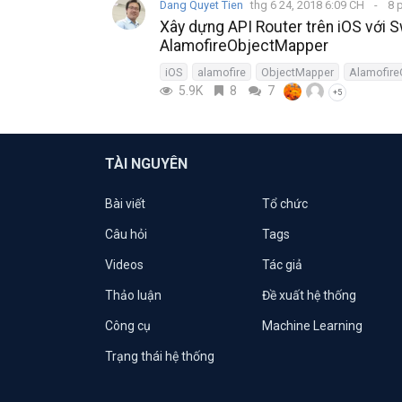
Dang Quyet Tien
thg 6 24, 2018 6:09 CH
8 
Xây dựng API Router trên iOS với S
AlamofireObjectMapper
iOS
alamofire
ObjectMapper
Alamofire
5.9K
8
7
+5
TÀI NGUYÊN
Bài viết
Tổ chức
Câu hỏi
Tags
Videos
Tác giả
Thảo luận
Đề xuất hệ thống
Công cụ
Machine Learning
Trạng thái hệ thống