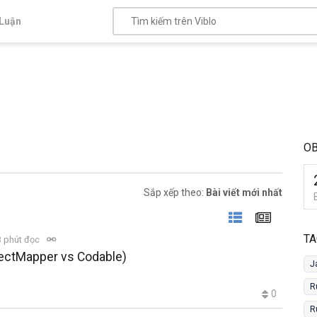
Luận
O
Sắp xếp theo:
Bài viết mới nhất
TA
 phút đọc
jectMapper vs Codable)
J
R
0
R