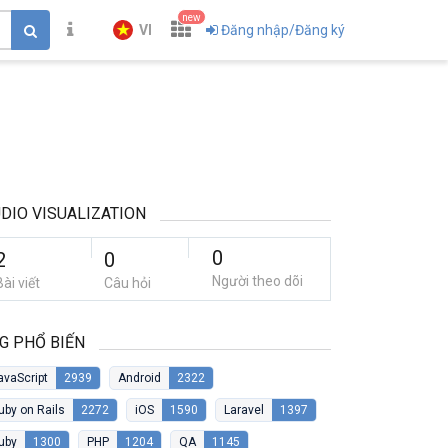
new
VI
Đăng nhập/Đăng ký
DIO VISUALIZATION
0
2
0
Người theo dõi
Bài viết
Câu hỏi
G PHỔ BIẾN
avaScript
2939
Android
2322
uby on Rails
2272
iOS
1590
Laravel
1397
uby
1300
PHP
1204
QA
1145