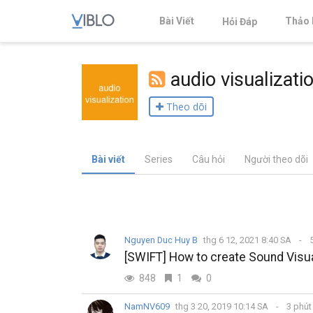
Bài Viết
Thảo 
Hỏi Đáp
audio visualizati
Theo dõi
Bài viết
Series
Câu hỏi
Người theo dõi
Nguyen Duc Huy B
thg 6 12, 2021 8:40 SA
5
[SWIFT] How to create Sound Visua
848
1
0
NamNV609
thg 3 20, 2019 10:14 SA
3 phút