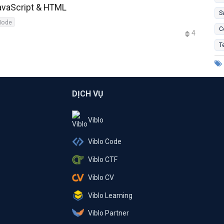
JavaScript & HTML
S
Node
C
4
T
DỊCH VỤ
Viblo
Viblo Code
Viblo CTF
Viblo CV
Viblo Learning
Viblo Partner