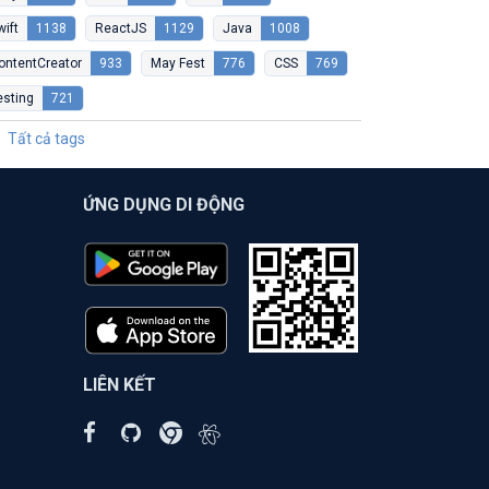
wift
1138
ReactJS
1129
Java
1008
ontentCreator
933
May Fest
776
CSS
769
esting
721
Tất cả tags
ỨNG DỤNG DI ĐỘNG
LIÊN KẾT