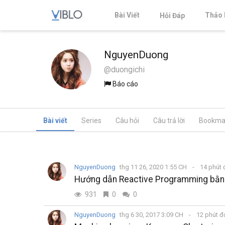
Bài Viết
Thảo 
Hỏi Đáp
NguyenDuong
@duongichi
Báo cáo
Bài viết
Series
Câu hỏi
Câu trả lời
Bookma
NguyenDuong
thg 11 26, 2020 1:55 CH
14 phút
Hướng dẫn Reactive Programming bằn
931
0
0
NguyenDuong
thg 6 30, 2017 3:09 CH
12 phút 