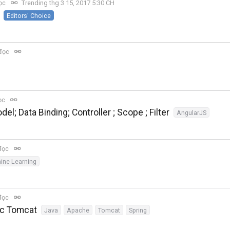
đọc
Trending thg 3 15, 2017 5:30 CH
Editors' Choice
 đọc
ọc
el; Data Binding; Controller ; Scope ; Filter
AngularJS
đọc
ine Learning
đọc
ớc Tomcat
Java
Apache
Tomcat
Spring