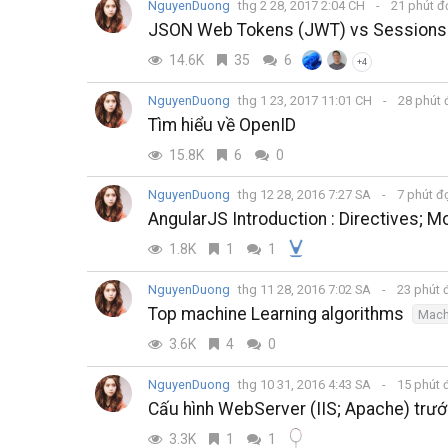
NguyenDuong
thg 2 28, 2017 2:04 CH
21 phút 
JSON Web Tokens (JWT) vs Sessions
14.6K
35
6
+4
NguyenDuong
thg 1 23, 2017 11:01 CH
28 phút
Tìm hiểu về OpenID
15.8K
6
0
NguyenDuong
thg 12 28, 2016 7:27 SA
7 phút đ
AngularJS Introduction : Directives; Mod
1.8K
1
1
NguyenDuong
thg 11 28, 2016 7:02 SA
23 phút 
Top machine Learning algorithms
Mach
3.6K
4
0
NguyenDuong
thg 10 31, 2016 4:43 SA
15 phút 
Cấu hình WebServer (IIS; Apache) trư
3.3K
1
1