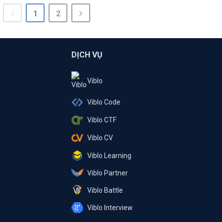
1
2
DỊCH VỤ
Viblo
Viblo Code
Viblo CTF
Viblo CV
Viblo Learning
Viblo Partner
Viblo Battle
Viblo Interview