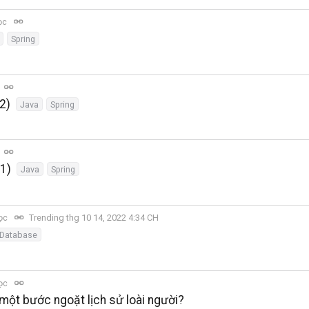
ọc
Spring
2)
Java
Spring
 1)
Java
Spring
đọc
Trending thg 10 14, 2022 4:34 CH
Database
đọc
 một bước ngoặt lịch sử loài người?