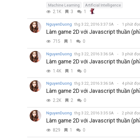
Machine Learning
Artificial Intelligence
2.1K
3
1
NguyenDuong
thg 3 22, 2016 3:37 SA
1 phút đọ
Làm game 2D với Javascript thuần (ph
715
1
0
NguyenDuong
thg 3 22, 2016 3:36 SA
3 phút đọ
Làm game 2D với Javascript thuần (ph
1.4K
1
0
NguyenDuong
thg 3 22, 2016 3:36 SA
4 phút đọ
Làm game 2D với Javascript thuần (ph
2.2K
2
0
NguyenDuong
thg 3 22, 2016 3:35 SA
2 phút đọ
Làm game 2D với Javascript thuần (ph
829
1
0