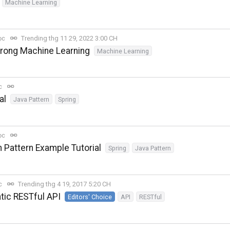
Machine Learning
ọc
Trending thg 11 29, 2022 3:00 CH
 trong Machine Learning
Machine Learning
ọc
al
Java Pattern
Spring
ọc
 Pattern Example Tutorial
Spring
Java Pattern
ọc
Trending thg 4 19, 2017 5:20 CH
tic RESTful API
Editors' Choice
API
RESTful