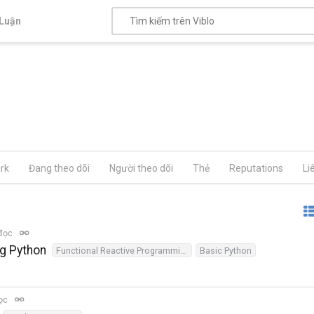
Luận
rk
Đang theo dõi
Người theo dõi
Thẻ
Reputations
Li
 đọc
g Python
Functional Reactive Programming
Basic Python
đọc