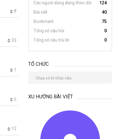
Các người dùng đang theo dõi
124
8
Bài viết
40
Bookmark
75
Tổng số câu hỏi
0
Tổng số câu trả lời
0
33
TỔ CHỨC
1
Chưa có tổ chức nào.
XU HƯỚNG BÀI VIẾT
5
12