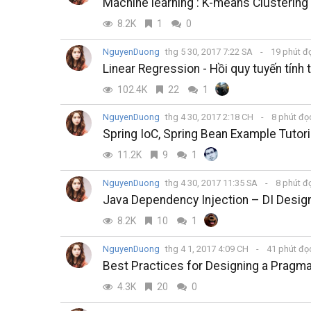
Machine learning : K-means Clustering
8.2K
1
0
NguyenDuong
thg 5 30, 2017 7:22 SA
19 phút đ
Linear Regression - Hồi quy tuyến tính
102.4K
22
1
NguyenDuong
thg 4 30, 2017 2:18 CH
8 phút đ
Spring IoC, Spring Bean Example Tutori
11.2K
9
1
NguyenDuong
thg 4 30, 2017 11:35 SA
8 phút đ
Java Dependency Injection – DI Design
8.2K
10
1
NguyenDuong
thg 4 1, 2017 4:09 CH
41 phút đ
Best Practices for Designing a Pragma
4.3K
20
0