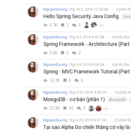
NguyenDuong
thg 10 2, 2016 12:54 SA
5 phút đ
Hello Spring Security Java Config
Java
5.7K
7
9
+7
NguyenDuong
thg 9 4, 2016 6:47 SA
4 phút đọc
Spring Framework - Architecture (Part 
2.5K
3
0
NguyenDuong
thg 9 4, 2016 6:06 SA
6 phút đọc
Spring - MVC Framework Tutorial (Part
10.7K
5
0
NguyenDuong
thg 5 30, 2016 4:09 CH
15 phút 
MongoDB - cơ bản (phần 1)
MongoDB
52.3K
39
3
+1
NguyenDuong
thg 4 24, 2016 9:51 CH
25 phút 
Tại sao Alpha Go chiến thắng cờ vây là