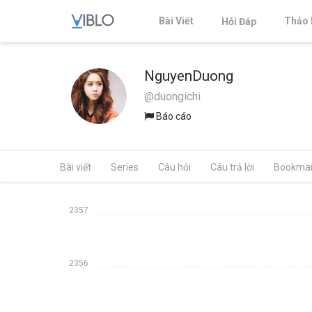
Bài Viết
Thảo 
Hỏi Đáp
NguyenDuong
@duongichi
Báo cáo
Bài viết
Series
Câu hỏi
Câu trả lời
Bookma
2357
2356