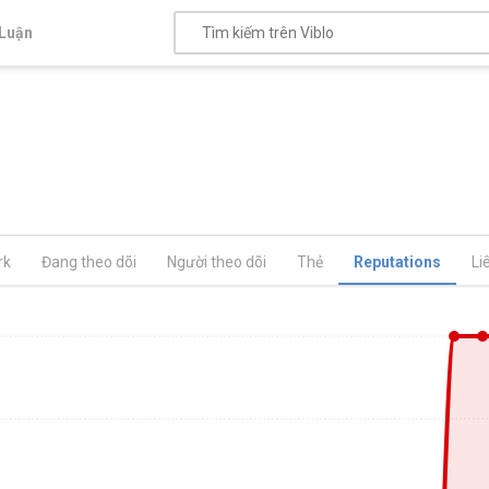
Luận
rk
Đang theo dõi
Người theo dõi
Thẻ
Reputations
Li