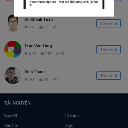
465
32
3
Do Khanh Toan
Theo dõi
787
35
11
Tran Van Tung
Theo dõi
2.1K
107
11
Dinh Thanh
Theo dõi
611
11
7
TÀI NGUYÊN
Bài viết
Tổ chức
Câu hỏi
Tags