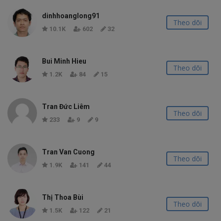
dinhhoanglong91
Theo dõi
10.1K
602
32
Bui Minh Hieu
Theo dõi
1.2K
84
15
Tran Đức Liêm
Theo dõi
233
9
9
Tran Van Cuong
Theo dõi
1.9K
141
44
Thị Thoa Bùi
Theo dõi
1.5K
122
21