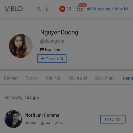
new
VI
Đăng nhập/Đăng ký
NguyenDuong
@duongichi
Báo cáo
Theo dõi
Bài viết
Series
Câu hỏi
Câu trả lời
Bookmark
Đang
Đối tượng:
Tác giả
Norifumi Homma
Theo dõi
406
44
12