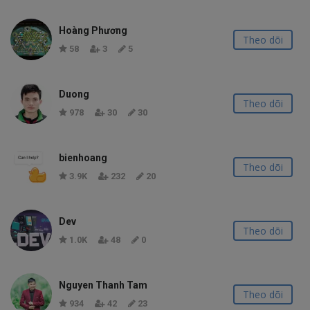
Hoàng Phương
Theo dõi
58
3
5
Duong
Theo dõi
978
30
30
bienhoang
Theo dõi
3.9K
232
20
Dev
Theo dõi
1.0K
48
0
Nguyen Thanh Tam
Theo dõi
934
42
23