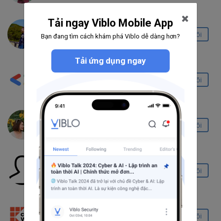
Tải ngay Viblo Mobile App
Phạm Văn Toàn
Theo dõi
Bạn đang tìm cách khám phá Viblo dễ dàng hơn?
25.4K
1.5K
97
Tải ứng dụng ngay
Nguyễn Văn Mạnh
Theo dõi
1.0K
46
15
Nhung Nguyễn
Theo dõi
352
24
11
FullnoName
Theo dõi
448
24
3
Code War
Theo dõi