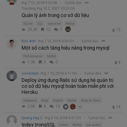
thg 7 13, 2018 9:54 SA
5 phút đọc
Trending thg 12 2, 2021 10:25 CH
Quản lý ảnh trong cơ sở dữ liệu
SQLite
SQL
sqlserver
MySql
29.2K
12
1
13
Đức Anh
thg 7 12, 2018 4:30 CH
5 phút đọc
Một số cách tăng hiệu năng trong mysql
Performance
MySql
1.3K
3
0
4
sondotpin
thg 7 10, 2018 4:11 CH
5 phút đọc
Deploy ứng dụng Rails sử dụng hệ quản trị
cơ sở dữ liệu mysql hoàn toàn miễn phí với
Heroku
Database
Ruby
Deploy
MySql
Ruby on Rails
2.0K
8
10
14
+3
Quang Huy C
thg 6 14, 2018 4:51 CH
5 phút đọc
Index trongSQL
index
MySql
sql querry