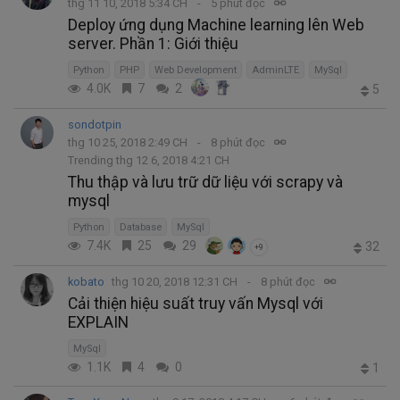
thg 11 10, 2018 5:34 CH
5 phút đọc
Deploy ứng dụng Machine learning lên Web
server. Phần 1: Giới thiệu
Python
PHP
Web Development
AdminLTE
MySql
4.0K
7
2
5
sondotpin
thg 10 25, 2018 2:49 CH
8 phút đọc
Trending thg 12 6, 2018 4:21 CH
Thu thập và lưu trữ dữ liệu với scrapy và
mysql
Python
Database
MySql
7.4K
25
29
32
+9
kobato
thg 10 20, 2018 12:31 CH
8 phút đọc
Cải thiện hiệu suất truy vấn Mysql với
EXPLAIN
MySql
1.1K
4
0
1