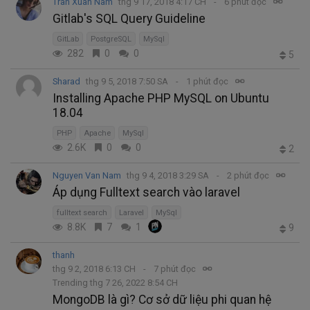
Tran Xuan Nam
thg 9 17, 2018 4:17 CH
6 phút đọc
Gitlab's SQL Query Guideline
GitLab
PostgreSQL
MySql
282
0
0
5
Sharad
thg 9 5, 2018 7:50 SA
1 phút đọc
Installing Apache PHP MySQL on Ubuntu
18.04
PHP
Apache
MySql
2.6K
0
0
2
Nguyen Van Nam
thg 9 4, 2018 3:29 SA
2 phút đọc
Áp dụng Fulltext search vào laravel
fulltext search
Laravel
MySql
8.8K
7
1
9
thanh
thg 9 2, 2018 6:13 CH
7 phút đọc
Trending thg 7 26, 2022 8:54 CH
MongoDB là gì? Cơ sở dữ liệu phi quan hệ