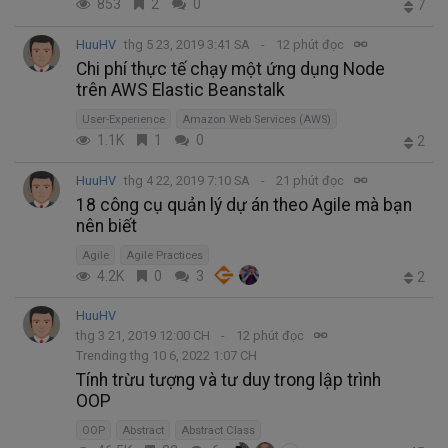
853
2
0
7
HuuHV
thg 5 23, 2019 3:41 SA
12 phút đọc
Chi phí thực tế chạy một ứng dụng Node
trên AWS Elastic Beanstalk
User-Experience
Amazon Web Services (AWS)
1.1K
1
0
2
HuuHV
thg 4 22, 2019 7:10 SA
21 phút đọc
18 công cụ quản lý dự án theo Agile mà bạn
nên biết
Agile
Agile Practices
4.2K
0
3
2
HuuHV
thg 3 21, 2019 12:00 CH
12 phút đọc
Trending thg 10 6, 2022 1:07 CH
Tính trừu tượng và tư duy trong lập trình
OOP
OOP
Abstract
Abstract Class