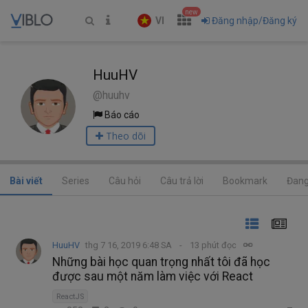
new
VI
Đăng nhập/Đăng ký
HuuHV
@huuhv
Báo cáo
Theo dõi
Bài viết
Series
Câu hỏi
Câu trả lời
Bookmark
Đang
HuuHV
thg 7 16, 2019 6:48 SA
13 phút đọc
Những bài học quan trọng nhất tôi đã học
được sau một năm làm việc với React
ReactJS