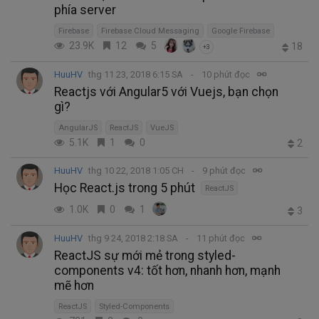
phía server
Firebase
Firebase Cloud Messaging
Google Firebase
23.9K
12
5
18
+3
HuuHV
thg 11 23, 2018 6:15 SA
10 phút đọc
Reactjs với Angular5 với Vuejs, bạn chọn
gì?
AngularJS
ReactJS
VueJS
5.1K
1
0
2
HuuHV
thg 10 22, 2018 1:05 CH
9 phút đọc
Học React.js trong 5 phút
ReactJS
1.0K
0
1
3
HuuHV
thg 9 24, 2018 2:18 SA
11 phút đọc
ReactJS sự mới mẻ trong styled-
components v4: tốt hơn, nhanh hơn, mạnh
mẽ hơn
ReactJS
Styled-Components