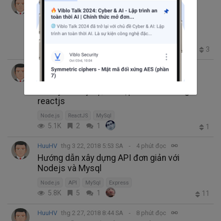
HuuHV
thg 5 24, 2018 5:55 SA
3 phút đọc
Hướng dẫn xây dựng API đơn giản với
Nodejs và Mysql, kết hợp frontend dùng
reactjs (P3)
3.8K
2
0
3
HuuHV
thg 5 2, 2018 12:26 CH
1 phút đọc
Hướng dẫn xây dựng API đơn giản với
Nodejs và Mysql, kết hợp frontend dùng
reactjs
Node.js
ReactJS
MySql
5.1K
2
1
1
HuuHV
thg 3 22, 2018 5:53 SA
4 phút đọc
Hướng dẫn xây dựng API đơn giản với
Nodejs và Mysql
Node.js
API
MySql
Express
5.8K
5
1
11
HuuHV
thg 2 27, 2018 8:44 SA
8 phút đọc