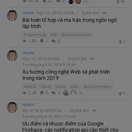
46.5K
22
6
45
+4
HuuHV
thg 2 22, 2019 2:45 SA
5 phút đọc
Bài toán tổ hợp và ma trận trong ngôn ngữ
lập trình
Programming
PHP
Recursive Function
1.8K
1
0
2
HuuHV
thg 1 17, 2019 4:24 SA
13 phút đọc
Trending thg 2 20, 2019 9:16 SA
Xu hướng công nghệ Web sẽ phát triển
trong năm 2019
ReactJS
VueJS
jQuery
Kotlin
Elixir and Phoenix
2.2K
4
3
6
+1
HuuHV
thg 12 18, 2018 9:37 SA
18 phút đọc
Trending thg 8 15, 2020 7:10 CH
Ưu điểm và nhược điểm của Google
Firebase, các notification api cần thiết cho