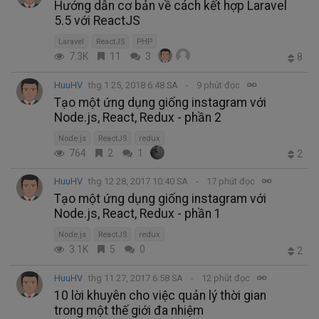
Hướng dẫn cơ bản về cách kết hợp Laravel
5.5 với ReactJS
Laravel
ReactJS
PHP
7.3K
11
3
8
HuuHV
thg 1 25, 2018 6:48 SA
9 phút đọc
Tạo một ứng dụng giống instagram với
Node.js, React, Redux - phần 2
Node.js
ReactJS
redux
764
2
1
2
HuuHV
thg 12 28, 2017 10:40 SA
17 phút đọc
Tạo một ứng dụng giống instagram với
Node.js, React, Redux - phần 1
Node.js
ReactJS
redux
3.1K
5
0
2
HuuHV
thg 11 27, 2017 6:58 SA
12 phút đọc
10 lời khuyên cho việc quản lý thời gian
trong một thế giới đa nhiệm