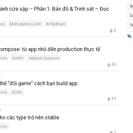
S
cánh cửa sập – Phần 1: Bản đồ & Trinh sát – Đọc
C
nce
Multi-agents LLMs
AI Redteam
T
8
Compose: từ app nhỏ đến production thực tế
pose
Kotlint
Jetpack Compose
45
hể “đổi game” cách bạn build app
pose
Kotlin
43
o các type trở nên stable
pose
2