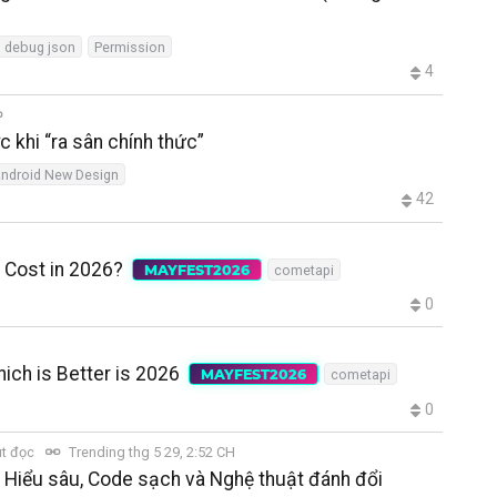
debug json
Permission
4
 khi “ra sân chính thức”
ndroid New Design
42
 Cost in 2026?
MAYFEST2026
cometapi
0
ch is Better is 2026
MAYFEST2026
cometapi
0
út đọc
Trending thg 5 29, 2:52 CH
: Hiểu sâu, Code sạch và Nghệ thuật đánh đổi