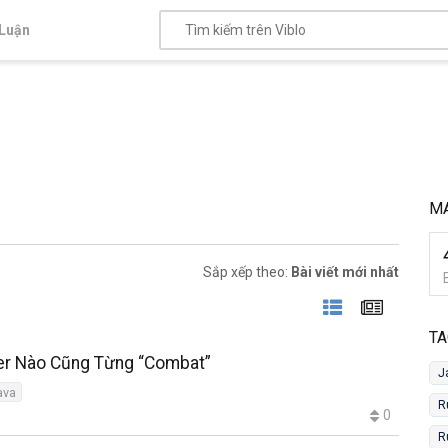
Luận
M
Sắp xếp theo:
Bài viết mới nhất
TA
er Nào Cũng Từng “Combat”
J
ava
R
0
R