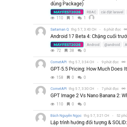
dùng Package)
MAYFEST2026
RBAC
cài đặt laravel
110
1
1
Saitaman Q
thg 5 7, 3:43 CH
6 phút đọc
Android 17 Beta 4: Chặng cuối trước
MAYFEST2026
Android
@android
A
72
38
0
CometAPI
thg 5 7, 3:34 CH
9 phút đọc
GPT-5.5 Pricing: How Much Does It
158
0
0
CometAPI
thg 5 7, 3:30 CH
7 phút đọc
GPT Image 2 Vs Nano Banana 2: Whi
110
0
0
Bách Nguyễn Ngọc
thg 5 7, 3:21 CH
52 ph
Lập trình hướng đối tượng & SOLID