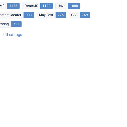
wift
1138
ReactJS
1129
Java
1008
ontentCreator
933
May Fest
776
CSS
769
esting
721
Tất cả tags