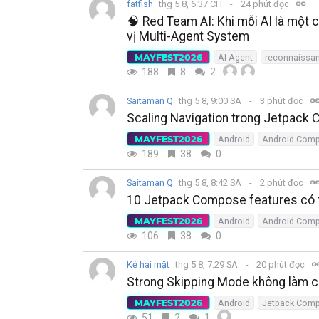
fatfish
thg 5 8, 6:37 CH
24 phút đọc
🧠 Red Team AI: Khi mỗi AI là một 
vị Multi-Agent System
MAYFEST2026
AI Agent
reconnaissa
188
8
2
Saitaman Q
thg 5 8, 9:00 SA
3 phút đọc
Scaling Navigation trong Jetpack 
MAYFEST2026
Android
Android Com
189
38
0
Saitaman Q
thg 5 8, 8:42 SA
2 phút đọc
10 Jetpack Compose features có t
MAYFEST2026
Android
Android Com
106
38
0
Kẻ hai mặt
thg 5 8, 7:29 SA
20 phút đọc
Strong Skipping Mode không làm ch
MAYFEST2026
Android
Jetpack Com
51
2
1