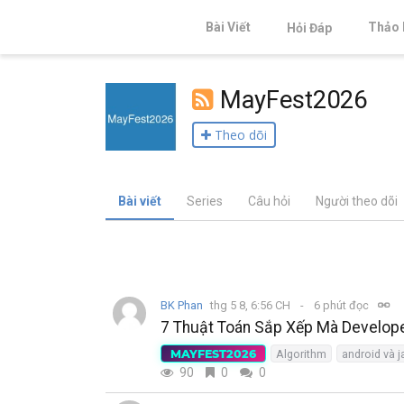
Bài Viết
Thảo 
Hỏi Đáp
MayFest2026
Theo dõi
Bài viết
Series
Câu hỏi
Người theo dõi
BK Phan
thg 5 8, 6:56 CH
6 phút đọc
7 Thuật Toán Sắp Xếp Mà Develop
MAYFEST2026
Algorithm
android và j
90
0
0