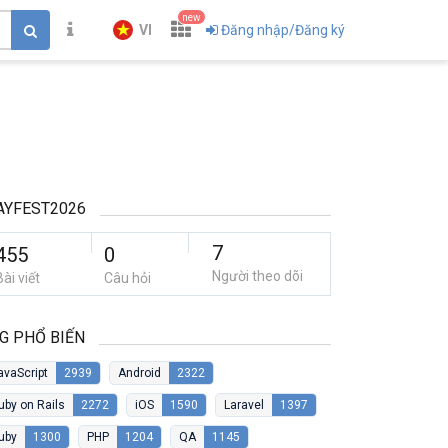
new
VI
Đăng nhập/Đăng ký
AYFEST2026
7
455
0
Người theo dõi
Bài viết
Câu hỏi
G PHỔ BIẾN
avaScript
2939
Android
2322
uby on Rails
2272
iOS
1590
Laravel
1397
uby
1300
PHP
1204
QA
1145