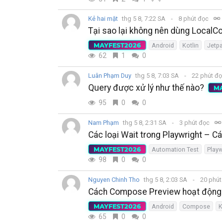
Kẻ hai mặt
thg 5 8, 7:22 SA
8 phút đọc
Tại sao lại không nên dùng LocalC
MAYFEST2026
Android
Kotlin
Jetp
62
1
0
Luân Phạm Duy
thg 5 8, 7:03 SA
22 phút đ
Query được xử lý như thế nào?
M
95
0
0
Nam Phạm
thg 5 8, 2:31 SA
3 phút đọc
Các loại Wait trong Playwright – C
MAYFEST2026
Automation Test
Playw
98
0
0
Nguyen Chinh Tho
thg 5 8, 2:03 SA
20 phú
Cách Compose Preview hoạt động 
MAYFEST2026
Android
Compose
K
65
0
0