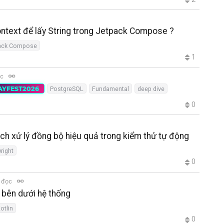
ontext để lấy String trong Jetpack Compose ?
ack Compose
1
ọc
AYFEST2026
PostgreSQL
Fundamental
deep dive
0
ách xử lý đồng bộ hiệu quả trong kiểm thử tự động
right
0
t đọc
bên dưới hệ thống
otlin
0