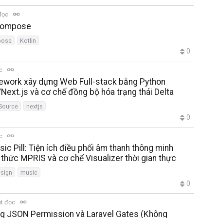
đọc
 Compose
pose
Kotlin
0
ọc
mework xây dựng Web Full-stack bằng Python
/Next.js và cơ chế đồng bộ hóa trạng thái Delta
Source
nextjs
0
ọc
c Pill: Tiện ích điều phối âm thanh thông minh
thức MPRIS và cơ chế Visualizer thời gian thực
sign
music
0
út đọc
ng JSON Permission và Laravel Gates (Không