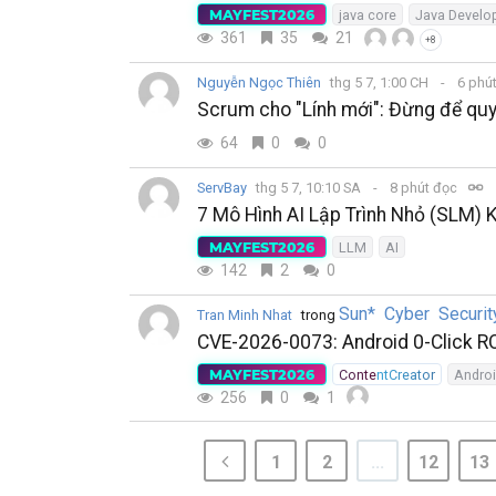
MAYFEST2026
java core
Java Develo
361
35
21
+8
Nguyễn Ngọc Thiên
thg 5 7, 1:00 CH
6 phú
Scrum cho "Lính mới": Đừng để quy
64
0
0
ServBay
thg 5 7, 10:10 SA
8 phút đọc
7 Mô Hình AI Lập Trình Nhỏ (SLM)
MAYFEST2026
LLM
AI
142
2
0
Sun* Cyber Securi
Tran Minh Nhat
trong
CVE-2026-0073: Android 0-Click R
MAYFEST2026
ContentCreator
Andro
256
0
1
1
2
...
12
13