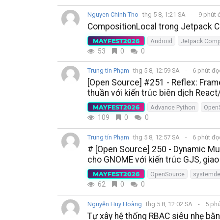
Nguyen Chinh Tho
thg 5 8, 1:21 SA
9 phút 
CompositionLocal trong Jetpack
MAYFEST2026
Android
Jetpack Com
53
0
0
Trung tín Phạm
thg 5 8, 12:59 SA
6 phút đ
[Open Source] #251 - Reflex: Fra
thuần với kiến trúc biên dịch React
MAYFEST2026
Advance Python
Open
109
0
0
Trung tín Phạm
thg 5 8, 12:57 SA
6 phút đ
# [Open Source] 250 - Dynamic Musi
cho GNOME với kiến trúc GJS, giao 
MAYFEST2026
OpenSource
systemde
62
0
0
Nguyễn Huy Hoàng
thg 5 8, 12:02 SA
5 ph
Tự xây hệ thống RBAC siêu nhẹ bằ