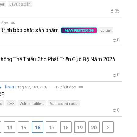
per
Java cơ bản
35
t đọc
 trình bóp chết sản phẩm
MAYFEST2026
scrum
0
 Không Thể Thiếu Cho Phát Triển Cục Bộ Năm 2026
0
ty Team
thg 5 7, 10:07 SA
17 phút đọc
CE
id
CVE
Vulnerabilities
Android wifi adb
0
14
15
16
17
18
19
20