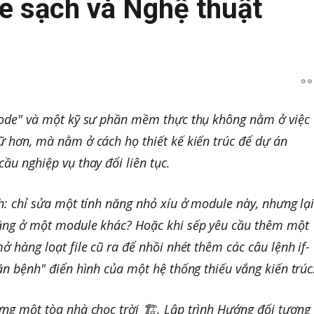
e sạch và Nghệ thuật
code" và một kỹ sư phần mềm thực thụ không nằm ở việc
ữ hơn, mà nằm ở cách họ thiết kế kiến trúc để dự án
ầu nghiệp vụ thay đổi liên tục.
h: chỉ sửa một tính năng nhỏ xíu ở module này, nhưng lạ
năng ở một module khác? Hoặc khi sếp yêu cầu thêm một
ở hàng loạt file cũ ra để nhồi nhét thêm các câu lệnh if-
ăn bệnh" điển hình của một hệ thống thiếu vắng kiến trúc
ng một tòa nhà chọc trời 🏗️. Lập trình Hướng đối tượng