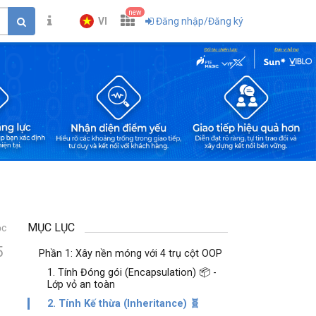
new
VI
Đăng nhập/Đăng ký
MỤC LỤC
ọc
5
Phần 1: Xây nền móng với 4 trụ cột OOP
1. Tính Đóng gói (Encapsulation) 📦 -
Lớp vỏ an toàn
2. Tính Kế thừa (Inheritance) 🧬