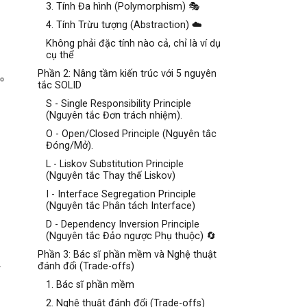
3. Tính Đa hình (Polymorphism) 🎭
4. Tính Trừu tượng (Abstraction) ☁️
Không phải đặc tính nào cả, chỉ là ví dụ
cụ thể
Phần 2: Nâng tầm kiến trúc với 5 nguyên
tắc SOLID
S - Single Responsibility Principle
(Nguyên tắc Đơn trách nhiệm).
O - Open/Closed Principle (Nguyên tắc
Đóng/Mở).
L - Liskov Substitution Principle
(Nguyên tắc Thay thế Liskov)
I - Interface Segregation Principle
i
(Nguyên tắc Phân tách Interface)
D - Dependency Inversion Principle
(Nguyên tắc Đảo ngược Phụ thuộc) 🔄
Phần 3: Bác sĩ phần mềm và Nghệ thuật
.
đánh đổi (Trade-offs)
1. Bác sĩ phần mềm
2. Nghệ thuật đánh đổi (Trade-offs)