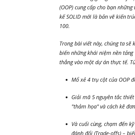
(OOP) cung cấp cho bạn những v
kế SOLID mới là bản vẽ kiến tr
100.
Trong bài viết này, chúng ta sẽ 
biến những khái niệm nền tảng 
thẳng vào một dự án thực tế. Từ
Mổ xẻ 4 trụ cột của OOP đ
Giải mã 5 nguyên tắc thiết
"thảm họa" và cách kê đơn
Và cuối cùng, chạm đến kỹ
đánh đổi (Trade-offs) – biế