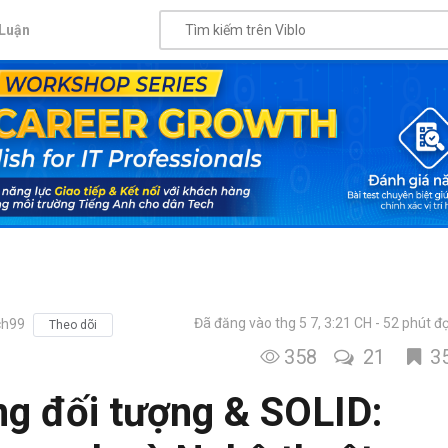
Luận
Đã đăng vào thg 5 7, 3:21 CH
52 phút đ
ch99
Theo dõi
358
21
3
ng đối tượng & SOLID: