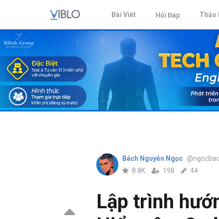
Bài Viết
Thảo 
Hỏi Đáp
Bách Nguyễn Ngọc
@ngocba
8.8K
198
44
Lập trình hướ