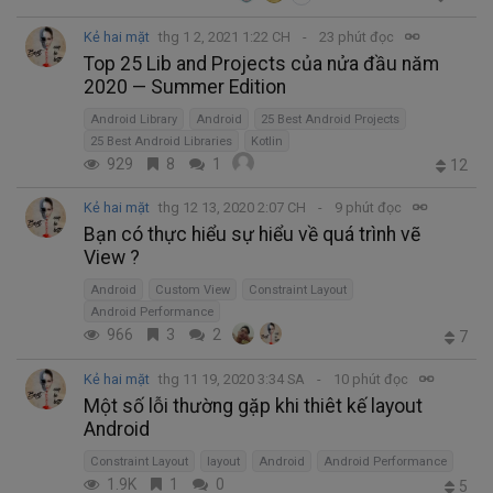
Kẻ hai mặt
thg 1 2, 2021 1:22 CH
23 phút đọc
Top 25 Lib and Projects của nửa đầu năm
2020 — Summer Edition
Android Library
Android
25 Best Android Projects
25 Best Android Libraries
Kotlin
929
8
1
12
Kẻ hai mặt
thg 12 13, 2020 2:07 CH
9 phút đọc
Bạn có thực hiểu sự hiểu về quá trình vẽ
View ?
Android
Custom View
Constraint Layout
Android Performance
966
3
2
7
Kẻ hai mặt
thg 11 19, 2020 3:34 SA
10 phút đọc
Một số lỗi thường gặp khi thiêt kế layout
Android
Constraint Layout
layout
Android
Android Performance
1.9K
1
0
5