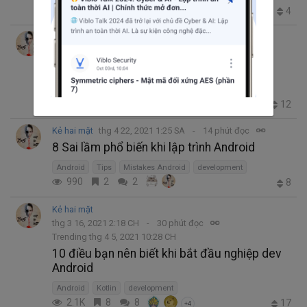
1.1K
1
1
4
Kẻ hai mặt
thg 5 21, 2021 2:51 SA
21 phút đọc
Các loại Design Patterns thường dùng ở
Android và App Architectures - Phần 1
Design Patterns
Kotlin
Android
Clean Architecture
3.7K
7
4
12
+1
Kẻ hai mặt
thg 4 22, 2021 1:25 SA
14 phút đọc
8 Sai lầm phổ biến khi lập trình Android
Android
Tips
Mistakes Android
development
990
2
2
8
Kẻ hai mặt
thg 3 16, 2021 2:18 CH
30 phút đọc
Trending thg 4 5, 2021 10:28 CH
10 điều bạn nên biết khi bắt đầu nghiệp dev
Android
Android
Kotlin
development
2.1K
8
8
17
+4