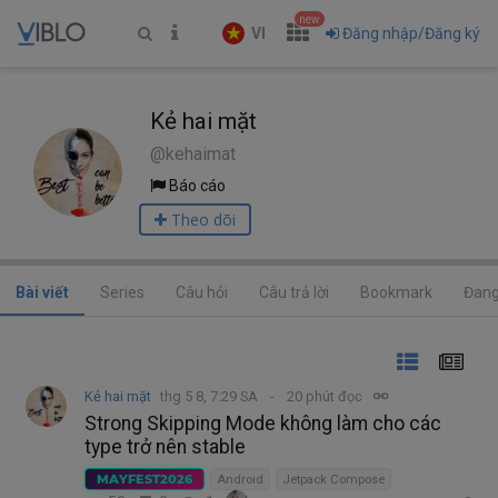
new
VI
Đăng nhập/Đăng ký
Kẻ hai mặt
@kehaimat
Báo cáo
Theo dõi
Bài viết
Series
Câu hỏi
Câu trả lời
Bookmark
Đang
Kẻ hai mặt
thg 5 8, 7:29 SA
20 phút đọc
Strong Skipping Mode không làm cho các
type trở nên stable
MAYFEST2026
Android
Jetpack Compose