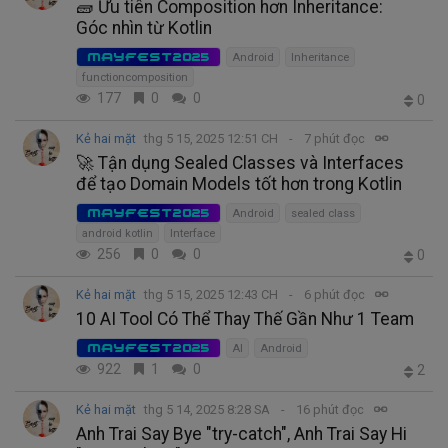
🧱 Ưu tiên Composition hơn Inheritance:
Góc nhìn từ Kotlin
MAYFEST2025
Android
Inheritance
functioncomposition
177
0
0
0
Kẻ hai mặt
thg 5 15, 2025 12:51 CH
7 phút đọc
🚀 Tận dụng Sealed Classes và Interfaces
để tạo Domain Models tốt hơn trong Kotlin
MAYFEST2025
Android
sealed class
android kotlin
Interface
256
0
0
0
Kẻ hai mặt
thg 5 15, 2025 12:43 CH
6 phút đọc
10 AI Tool Có Thể Thay Thế Gần Như 1 Team
MAYFEST2025
AI
Android
922
1
0
2
Kẻ hai mặt
thg 5 14, 2025 8:28 SA
16 phút đọc
Anh Trai Say Bye "try-catch", Anh Trai Say Hi