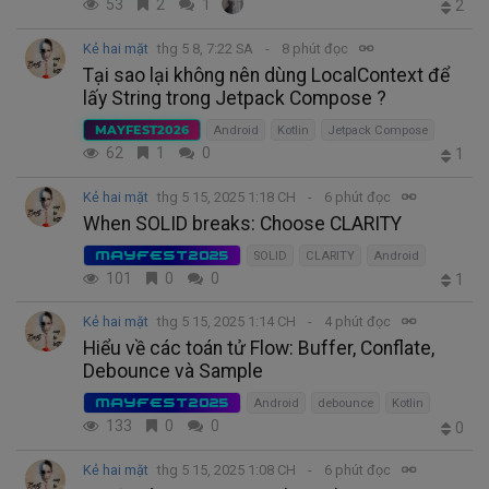
53
2
1
2
Kẻ hai mặt
thg 5 8, 7:22 SA
8 phút đọc
Tại sao lại không nên dùng LocalContext để
lấy String trong Jetpack Compose ?
MAYFEST2026
Android
Kotlin
Jetpack Compose
62
1
0
1
Kẻ hai mặt
thg 5 15, 2025 1:18 CH
6 phút đọc
When SOLID breaks: Choose CLARITY
MAYFEST2025
SOLID
CLARITY
Android
101
0
0
1
Kẻ hai mặt
thg 5 15, 2025 1:14 CH
4 phút đọc
Hiểu về các toán tử Flow: Buffer, Conflate,
Debounce và Sample
MAYFEST2025
Android
debounce
Kotlin
133
0
0
0
Kẻ hai mặt
thg 5 15, 2025 1:08 CH
6 phút đọc