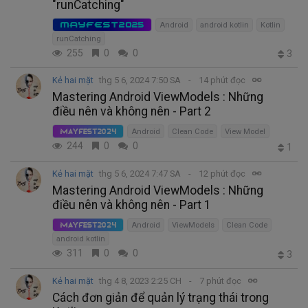
"runCatching"
MAYFEST2025
Android
android kotlin
Kotlin
runCatching
255
0
0
3
Kẻ hai mặt
thg 5 6, 2024 7:50 SA
14 phút đọc
Mastering Android ViewModels : Những
điều nên và không nên - Part 2
Android
Clean Code
View Model
MayFest2024
244
0
0
1
Kẻ hai mặt
thg 5 6, 2024 7:47 SA
12 phút đọc
Mastering Android ViewModels : Những
điều nên và không nên - Part 1
Android
ViewModels
Clean Code
MayFest2024
android kotlin
311
0
0
3
Kẻ hai mặt
thg 4 8, 2023 2:25 CH
7 phút đọc
Cách đơn giản để quản lý trạng thái trong