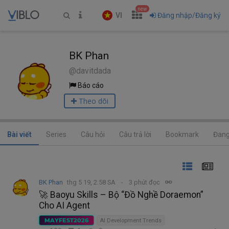
new
VI
Đăng nhập/Đăng ký
BK Phan
@davitdada
Báo cáo
Theo dõi
Bài viết
Series
Câu hỏi
Câu trả lời
Bookmark
Đang
BK Phan
thg 5 19, 2:58 SA
3 phút đọc
🚀 Baoyu Skills – Bộ “Đồ Nghề Doraemon”
Cho AI Agent
MAYFEST2026
AI Development Trends