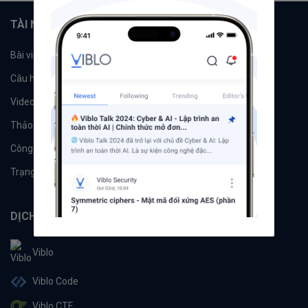
TÀI NGUYÊN
Bài viết
Tổ chức
Câu hỏi
Tags
Videos
Tác giả
Thảo luận
Đề xuất hệ thống
Công cụ
Machine Learning
Trạng thái hệ thống
DỊCH VỤ
Viblo
Viblo Code
Viblo CTF