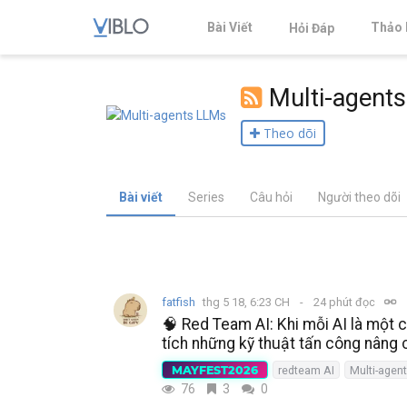
Bài Viết
Thảo 
Hỏi Đáp
Multi-agent
Theo dõi
Bài viết
Series
Câu hỏi
Người theo dõi
fatfish
thg 5 18, 6:23 CH
24 phút đọc
🧠 Red Team AI: Khi mỗi AI là một 
tích những kỹ thuật tấn công nâng 
MAYFEST2026
redteam AI
Multi-agen
76
3
0