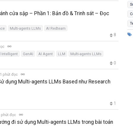
S
cánh cửa sập – Phần 1: Bản đồ & Trinh sát – Đọc
C
T
nce
Multi-agents LLMs
AI Redteam
8
đọc
l Intelligent
GenAI
AI Agent
LLM
Multi-agents LLMs
0
1 phút đọc
 Sử dụng Multi-agents LLMs Based như Research
1
 phút đọc
ướng đi sử dụng Multi-agents LLMs trong bài toán