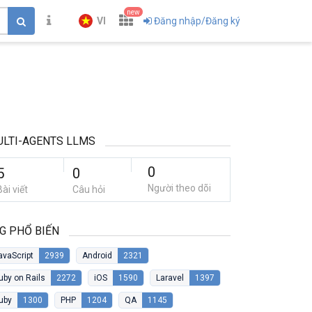
new
VI
Đăng nhập/Đăng ký
LTI-AGENTS LLMS
0
5
0
Người theo dõi
Bài viết
Câu hỏi
G PHỔ BIẾN
avaScript
2939
Android
2321
uby on Rails
2272
iOS
1590
Laravel
1397
uby
1300
PHP
1204
QA
1145