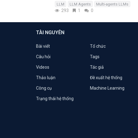
LLM
LLM Agents
Multi-agents LLMs
293
1
0
TÀI NGUYÊN
Bài viết
Tổ chức
Câu hỏi
Tags
Videos
Tác giả
Thảo luận
Đề xuất hệ thống
Công cụ
Machine Learning
Trạng thái hệ thống