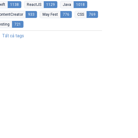
wift
1138
ReactJS
1129
Java
1018
ontentCreator
933
May Fest
776
CSS
769
esting
721
Tất cả tags