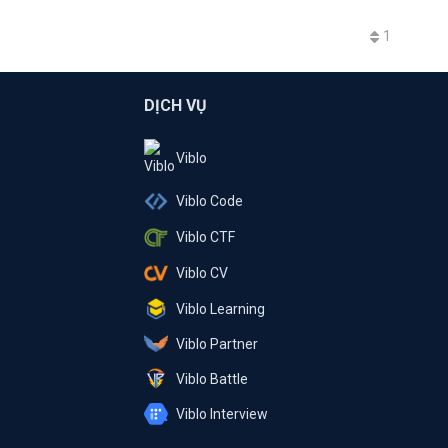
1
DỊCH VỤ
Viblo
Viblo Code
Viblo CTF
Viblo CV
Viblo Learning
Viblo Partner
Viblo Battle
Viblo Interview