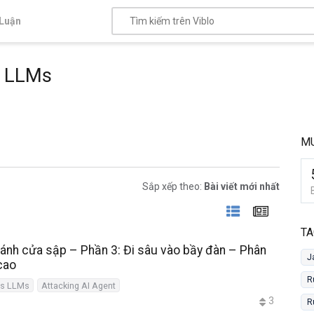
Luận
s LLMs
MU
Sắp xếp theo:
Bài viết mới nhất
TA
cánh cửa sập – Phần 3: Đi sâu vào bầy đàn – Phân
J
cao
R
ts LLMs
Attacking AI Agent
3
R