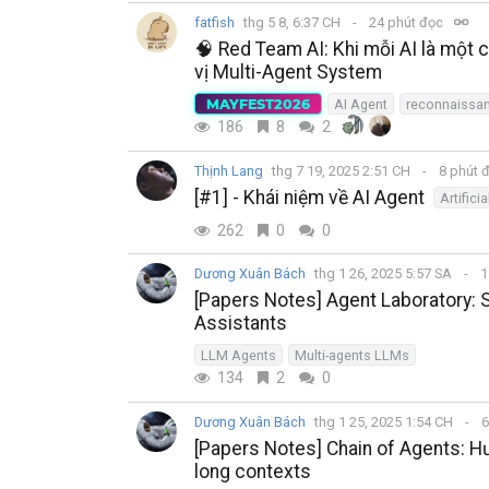
fatfish
thg 5 8, 6:37 CH
24 phút đọc
🧠 Red Team AI: Khi mỗi AI là một 
vị Multi-Agent System
MAYFEST2026
AI Agent
reconnaissa
186
8
2
Thịnh Lang
thg 7 19, 2025 2:51 CH
8 phút 
[#1] - Khái niệm về AI Agent
Artificia
262
0
0
Dương Xuân Bách
thg 1 26, 2025 5:57 SA
1
[Papers Notes] Agent Laboratory:
Assistants
LLM Agents
Multi-agents LLMs
134
2
0
Dương Xuân Bách
thg 1 25, 2025 1:54 CH
6
[Papers Notes] Chain of Agents: H
long contexts