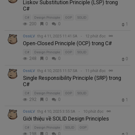
Liskov Substitution Principle (LSP) trong
C#
C#
Design Principle
OOP
SOLID
200
0
0
1
OssiLV
thg 4 11, 2025 11:41 SA
12 phút đọc
Open-Closed Principle (OCP) trong C#
C#
Design Principle
OOP
SOLID
248
0
0
0
OssiLV
thg 4 10, 2025 11:57 SA
11 phút đọc
Single Responsibility Principle (SRP) trong
C#
C#
Design Principle
OOP
SOLID
292
0
0
1
OssiLV
thg 4 10, 2025 3:55 SA
10 phút đọc
Giới thiệu về SOLID Design Principles
C#
Design Principle
SOLID
OOP
198
0
0
2