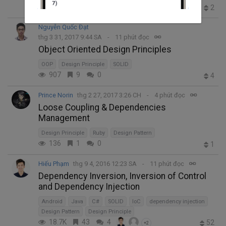
862
0
1
2
Nguyễn Quốc Đạt
thg 3 31, 2017 9:44 SA
11 phút đọc
Object Oriented Design Principles
OOP
Design Principle
SOLID
907
9
0
4
Prince Norin
thg 2 27, 2017 3:26 CH
4 phút đọc
Loose Coupling & Dependencies
Management
Design Principle
Ruby
Design Pattern
136
1
0
1
Hiếu Phạm
thg 9 4, 2016 12:23 SA
11 phút đọc
Dependency Inversion, Inversion of Control
and Dependency Injection
Android
Java
C#
SOLID
IoC
dependency injection
Design Pattern
Design Principle
18.7K
43
4
52
+2