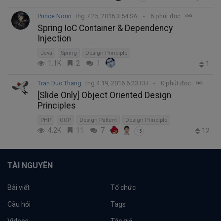
Prince Norin
thg 7 25, 2016 3:54 SA
6 phút đọc
Spring IoC Container & Dependency
Injection
Java
Spring
Design Principle
1.1K
2
1
1
Tran Duc Thang
thg 4 19, 2016 6:23 CH
0 phút đọc
[Slide Only] Object Oriented Design
Principles
PHP
OOP
Design Pattern
Design Principle
4.2K
11
7
12
+5
TÀI NGUYÊN
Bài viết
Tổ chức
Câu hỏi
Tags
Videos
Tác giả