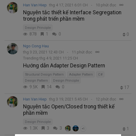
Han Van Hiep
thg 4 17, 2021 6:01 CH
10 phút đọc
Nguyên tắc thiết kế Interface Segregation
trong phát triển phần mềm
Design Principle
878
1
0
0
Ngo Cong Hau
thg 3 23, 2021 12:43 CH
11 phút đọc
Trending thg 4 9, 2021 11:25 CH
Hướng dẫn Adapter Design Pattern
Structural Design Pattern
Adapter Pattern
C#
Design Pattern
Design Principle
9.5K
14
0
17
Han Van Hiep
thg 3 19, 2021 5:45 CH
12 phút đọc
Nguyên tắc Open/Closed trong thiết kế
phần mềm
Design Principle
1.3K
3
3
1
+1