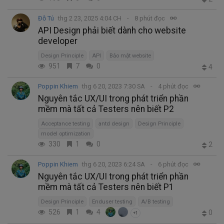
Đỗ Tú
thg 2 23, 2025 4:04 CH
8 phút đọc
API Design phải biết dành cho website
developer
Design Principle
API
Bảo mật website
951
7
0
4
Poppin Khiem
thg 6 20, 2023 7:30 SA
4 phút đọc
Nguyên tắc UX/UI trong phát triển phần
mềm mà tất cả Testers nên biết P2
Acceptance testing
antd design
Design Principle
model optimization
330
1
0
2
Poppin Khiem
thg 6 20, 2023 6:24 SA
6 phút đọc
Nguyên tắc UX/UI trong phát triển phần
mềm mà tất cả Testers nên biết P1
Design Principle
Enduser testing
A/B testing
526
1
4
0
+1