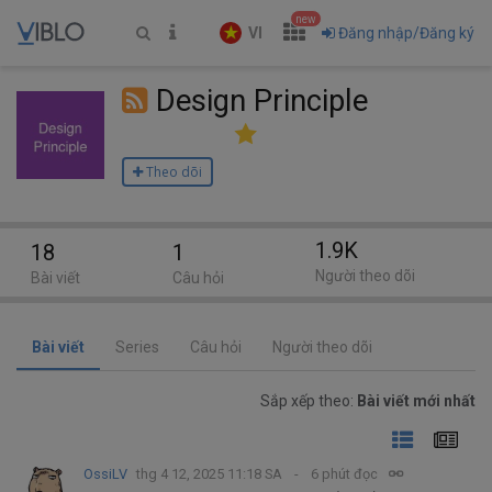
new
VI
Đăng nhập/Đăng ký
Design Principle
Theo dõi
1.9K
18
1
Người theo dõi
Bài viết
Câu hỏi
Bài viết
Series
Câu hỏi
Người theo dõi
Sắp xếp theo:
Bài viết mới nhất
OssiLV
thg 4 12, 2025 11:18 SA
6 phút đọc