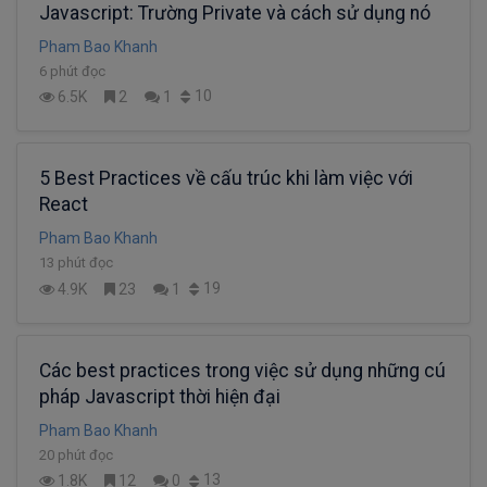
Javascript: Trường Private và cách sử dụng nó
Pham Bao Khanh
6 phút đọc
10
6.5K
2
1
5 Best Practices về cấu trúc khi làm việc với
React
Pham Bao Khanh
13 phút đọc
19
4.9K
23
1
Các best practices trong việc sử dụng những cú
pháp Javascript thời hiện đại
Pham Bao Khanh
20 phút đọc
13
1.8K
12
0