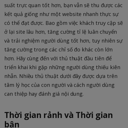
suất trực quan tốt hơn, bạn vẫn sẽ thu được các
kết quả giống như một website nhanh thực sự
có thể đạt được. Bao gồm việc khách truy cập sẽ
ở lại site lâu hơn, tăng cường tỉ lệ luân chuyển
và trải nghiệm người dùng tốt hơn, tuy nhiên sự
tăng cường trong các chỉ số đo khác còn lớn
hơn. Hãy cùng đến với thủ thuật đầu tiên để
triển khai khi gặp những người dùng thiếu kiên
nhẫn. Nhiều thủ thuật dưới đây được dựa trên
tâm lý học của con người và cách người dùng
can thiệp hay đánh giá nội dung.
Thời gian rảnh và Thời gian
bận