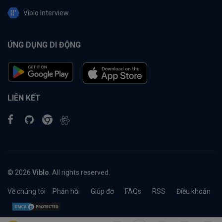
Viblo Interview
ỨNG DỤNG DI ĐỘNG
LIÊN KẾT
© 2026
Viblo
. All rights reserved.
Về chúng tôi
Phản hồi
Giúp đỡ
FAQs
RSS
Điều khoản