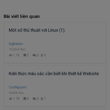
Bài viết liên quan
Một số thủ thuật với Linux (1).
logbasex
10 phút đọc
6
1.1K
5
0
Kiến thức màu sắc cần biết khi thiết kế Website
CucNguyen
9 phút đọc
1
1.7K
4
0