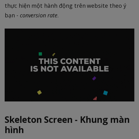
thực hiện một hành động trên website theo ý
bạn -
conversion rate
.
Skeleton Screen - Khung màn
hình