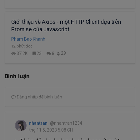
Giới thiệu về Axios - một HTTP Client dựa trên
Promise của Javascript
Pham Bao Khanh
12 phút đọc
29
37.2K
23
8
Bình luận
Đăng nhập để bình luận
nhantran
@nhantran1234
thg 11 5, 2023 5:08 CH