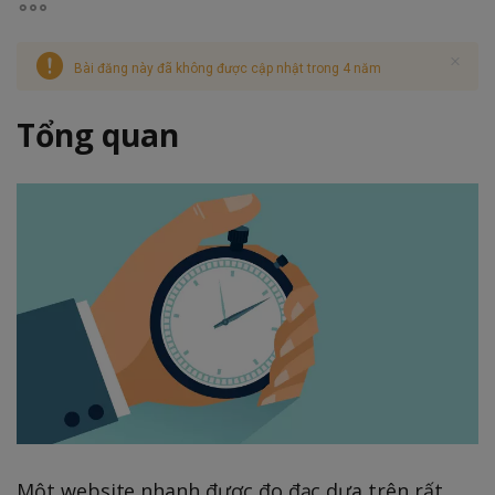
Bài đăng này đã không được cập nhật trong 4 năm
Tổng quan
Một website nhanh được đo đạc dựa trên rất