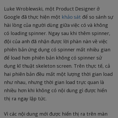
Luke Wroblewski, một Product Designer ở
Google đã thực hiện một
khảo sát
để so sánh sự
hài lòng của người dùng giữa việc có và không
có loading spinner. Ngay sau khi thêm spinner,
đội của anh đã nhận được lời phàn nàn về việc
phiên bản ứng dụng có spinner mất nhiều gian
để load hơn phiên bản không có spinner sử
dụng kĩ thuật skeleton screen. Trên thực tế, cả
hai phiên bản đều mất một lượng thời gian load
như nhau, nhưng thời gian load trực quan là
nhiều hơn khi không có nội dung gì được hiển
thị ra ngay lập tức.
Vì các nội dung mới được hiển thị ra trên màn