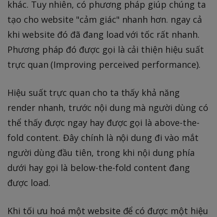
khác. Tuy nhiên, có phương pháp giúp chúng ta
tạo cho website "cảm giác" nhanh hơn. ngay cả
khi website đó đã đang load với tốc rất nhanh.
Phương pháp đó được gọi là cải thiện hiệu suất
trực quan (Improving perceived performance).
Hiệu suất trực quan cho ta thấy khả năng
render nhanh, trước nội dung mà người dùng có
thể thấy được ngay hay được gọi là above-the-
fold content. Đây chính là nội dung đi vào mắt
người dùng đầu tiên, trong khi nội dung phía
dưới hay gọi là below-the-fold content đang
được load.
Khi tối ưu hoá một website để có được một hiệu