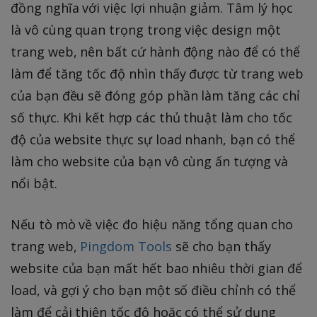
đồng nghĩa với việc lợi nhuận giảm. Tâm lý học
là vô cùng quan trọng trong việc design một
trang web, nên bất cứ hành động nào để có thể
làm để tăng tốc độ nhìn thấy được từ trang web
của bạn đều sẽ đóng góp phần làm tăng các chỉ
số thực. Khi kết hợp các thủ thuật làm cho tốc
độ của website thực sự load nhanh, bạn có thể
làm cho website của bạn vô cùng ấn tượng và
nổi bật.
Nếu tò mò về việc đo hiệu năng tổng quan cho
trang web,
Pingdom Tools
sẽ cho bạn thấy
website của bạn mất hết bao nhiêu thời gian để
load, và gợi ý cho bạn một số điều chỉnh có thể
làm để cải thiện tốc độ hoặc có thể sử dụng