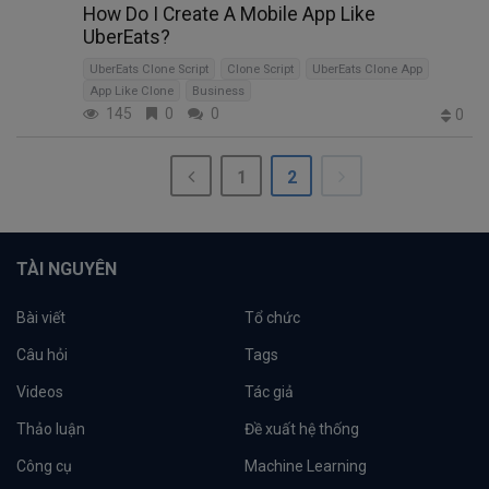
How Do I Create A Mobile App Like
UberEats?
UberEats Clone Script
Clone Script
UberEats Clone App
App Like Clone
Business
145
0
0
0
1
2
TÀI NGUYÊN
Bài viết
Tổ chức
Câu hỏi
Tags
Videos
Tác giả
Thảo luận
Đề xuất hệ thống
Công cụ
Machine Learning