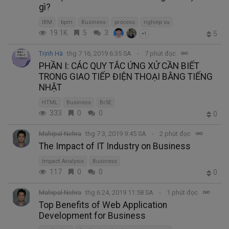
gì?
IBM
bpm
Business
process
nghiep vu
19.1K
5
3
5
+1
Trịnh Hà
thg 7 16, 2019 6:35 SA
7 phút đọc
PHẦN I: CÁC QUY TẮC ỨNG XỬ CẦN BIẾT
TRONG GIAO TIẾP ĐIỆN THOẠI BẰNG TIẾNG
NHẬT
HTML
Business
BrSE
333
0
0
0
Mahipal Nehra
thg 7 3, 2019 9:45 SA
2 phút đọc
The Impact of IT Industry on Business
Impact Analysis
Business
117
0
0
0
Mahipal Nehra
thg 6 24, 2019 11:58 SA
1 phút đọc
Top Benefits of Web Application
Development for Business