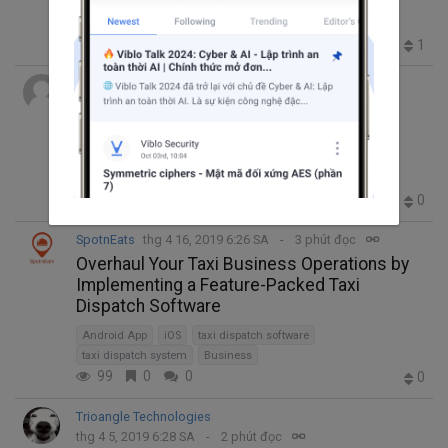
Restaurant Software
Clone Script
Business
Zomato Business App
Restaurant app
96
1
0
1
Nguyen Anh Tuan
thg 4 22, 2019 2:46 SA
14 phút đọc
Hiểu chính xác về tính quan trọng của
horenso
Business
horenso
1.1K
2
0
0
SpotnEats
thg 4 16, 2019 6:26 SA
3 phút đọc
Overhaul Your Taxi Business Operations by
Implementing a Feature-Packed Taxi
Dispatch Software
Android App
iOS
taxi dispatch software
taxi dispatch system
Business
99
0
0
0
Trioangle Technologies
thg 4 5, 2019 6:28 SA
2 phút đọc