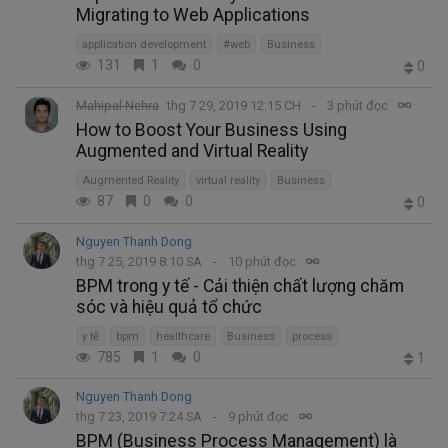
Migrating to Web Applications
application development
#web
Business
131
1
0
0
Mahipal Nehra
thg 7 29, 2019 12:15 CH
3 phút đọc
How to Boost Your Business Using
Augmented and Virtual Reality
Augmented Reality
virtual reality
Business
87
0
0
0
Nguyen Thanh Dong
thg 7 25, 2019 8:10 SA
10 phút đọc
BPM trong y tế - Cải thiện chất lượng chăm
sóc và hiệu quả tổ chức
y tế
bpm
healthcare
Business
process
785
1
0
1
Nguyen Thanh Dong
thg 7 23, 2019 7:24 SA
9 phút đọc
BPM (Business Process Management) là