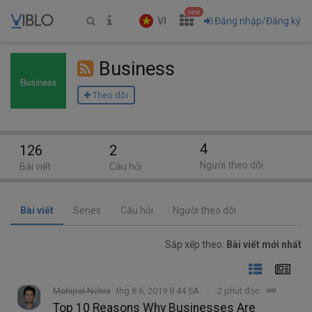
new
VI
Đăng nhập/Đăng ký
Business
Theo dõi
4
126
2
Người theo dõi
Bài viết
Câu hỏi
Bài viết
Series
Câu hỏi
Người theo dõi
Sắp xếp theo:
Bài viết mới nhất
Mahipal Nehra
thg 8 6, 2019 8:44 SA
2 phút đọc
Top 10 Reasons Why Businesses Are