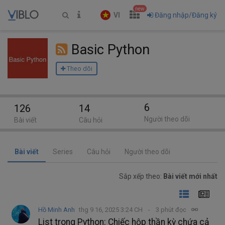
new
VI
Đăng nhập/Đăng ký
Basic Python
Theo dõi
6
126
14
Người theo dõi
Bài viết
Câu hỏi
Bài viết
Series
Câu hỏi
Người theo dõi
Sắp xếp theo:
Bài viết mới nhất
Hồ Minh Anh
thg 9 16, 2025 3:24 CH
3 phút đọc
List trong Python: Chiếc hộp thần kỳ chứa cả