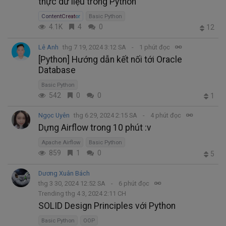
thực dữ liệu trong Python
ContentCreator
Basic Python
4.1K
4
0
12
Lê Anh
thg 7 19, 2024 3:12 SA
1 phút đọc
[Python] Hướng dẫn kết nối tới Oracle
Database
Basic Python
542
0
0
1
Ngọc Uyên
thg 6 29, 2024 2:15 SA
4 phút đọc
Dựng Airflow trong 10 phút :v
Apache Airflow
Basic Python
859
1
0
5
Dương Xuân Bách
thg 3 30, 2024 12:52 SA
6 phút đọc
Trending thg 4 3, 2024 2:11 CH
SOLID Design Principles với Python
Basic Python
OOP