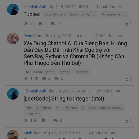
Hồ Minh Anh
thg 3 18, 2025 2:05 CH
1 phút đọc
Tuples
Basic Python
Beginner Python
Advance Python
71
1
0
1
Ryan Stone
thg 3 14, 2025 1:14 CH
17 phút đọc
Xây Dựng Chatbot AI Của Riêng Bạn: Hướng
Dẫn Đầy Đủ Để Triển Khai Cục Bộ với
ServBay, Python và ChromaDB (Không Cần
Phụ Thuộc Bên Thứ Ba!)
AI
Basic Python
Python
servbay
1.2K
3
0
3
Hồ Minh Anh
thg 3 4, 2025 1:59 SA
1 phút đọc
[LeetCode] String to Integer (atoi)
Advance Python
Basic Python
Daily LeetCode Challenge
LeetCode
156
1
0
1
Minh Tuan
thg 3 2, 2025 7:05 SA
4 phút đọc