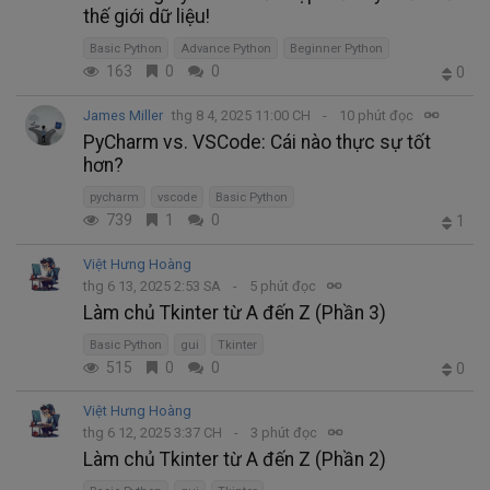
thế giới dữ liệu!
Basic Python
Advance Python
Beginner Python
163
0
0
0
James Miller
thg 8 4, 2025 11:00 CH
10 phút đọc
PyCharm vs. VSCode: Cái nào thực sự tốt
hơn?
pycharm
vscode
Basic Python
739
1
0
1
Việt Hưng Hoàng
thg 6 13, 2025 2:53 SA
5 phút đọc
Làm chủ Tkinter từ A đến Z (Phần 3)
Basic Python
gui
Tkinter
515
0
0
0
Việt Hưng Hoàng
thg 6 12, 2025 3:37 CH
3 phút đọc
Làm chủ Tkinter từ A đến Z (Phần 2)