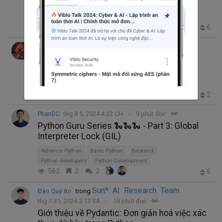
Numba - Python on steroid
ContentCreator
Basic Python
Numpy
590
1
1
6
Gwen
thg 10 17, 2024 3:35 SA
5 phút đọc
20+ câu hỏi phỏng vấn Python bạn phải
thuộc nằm lòng!
Advance Python
Basic Python
câu hỏi phỏng vấn
2.0K
0
0
2
PhanDC
thg 8 5, 2024 4:22 CH
9 phút đọc
Python Guru Series 🐍🐍🐍 - Part 3: Global
Interpreter Lock (GIL)
Advance Python
Basic Python
Backend
Python developers
Python Development
562
2
2
6
Sun* AI Research Team
Đào Quý An
trong
thg 7 31, 2024 2:13 SA
18 phút đọc
Giới thiệu về Pydantic: Đơn giản hoá việc xác