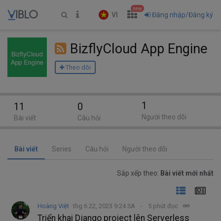
new
VI
Đăng nhập/Đăng ký
BizflyCloud App Engine
Theo dõi
1
11
0
Người theo dõi
Bài viết
Câu hỏi
Bài viết
Series
Câu hỏi
Người theo dõi
Sắp xếp theo:
Bài viết mới nhất
Hoàng Việt
thg 6 22, 2023 9:24 SA
5 phút đọc
Triển khai Django project lên Serverless