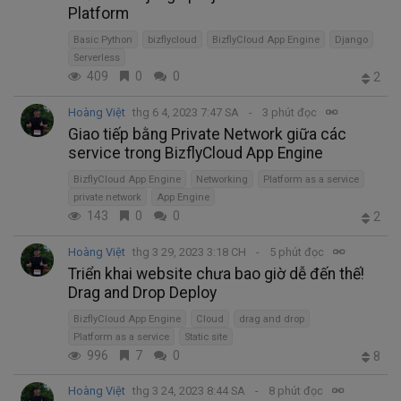
Platform
Basic Python
bizflycloud
BizflyCloud App Engine
Django
Serverless
409
0
0
2
Hoàng Việt
thg 6 4, 2023 7:47 SA
3 phút đọc
Giao tiếp bằng Private Network giữa các
service trong BizflyCloud App Engine
BizflyCloud App Engine
Networking
Platform as a service
private network
App Engine
143
0
0
2
Hoàng Việt
thg 3 29, 2023 3:18 CH
5 phút đọc
Triển khai website chưa bao giờ dễ đến thế!
Drag and Drop Deploy
BizflyCloud App Engine
Cloud
drag and drop
Platform as a service
Static site
996
7
0
8
Hoàng Việt
thg 3 24, 2023 8:44 SA
8 phút đọc