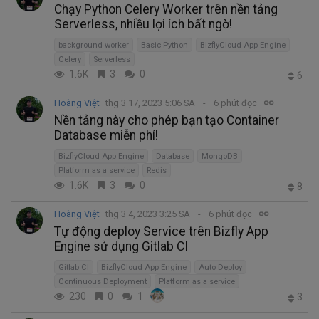
Chạy Python Celery Worker trên nền tảng
Serverless, nhiều lợi ích bất ngờ!
background worker
Basic Python
BizflyCloud App Engine
Celery
Serverless
1.6K
3
0
6
Hoàng Việt
thg 3 17, 2023 5:06 SA
6 phút đọc
Nền tảng này cho phép bạn tạo Container
Database miễn phí!
BizflyCloud App Engine
Database
MongoDB
Platform as a service
Redis
1.6K
3
0
8
Hoàng Việt
thg 3 4, 2023 3:25 SA
6 phút đọc
Tự động deploy Service trên Bizfly App
Engine sử dụng Gitlab CI
Gitlab CI
BizflyCloud App Engine
Auto Deploy
Continuous Deployment
Platform as a service
230
0
1
3