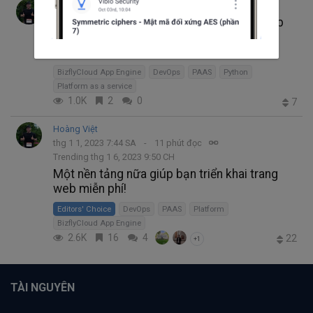
Hoàng Việt
thg 1 15, 2023 4:33 SA
7 phút đọc
Chưa tới 5 phút là thời gian đưa Python App
của bạn ra ngoài Internet với BizflyCloud
App Engine
BizflyCloud App Engine
DevOps
PAAS
Python
Platform as a service
1.0K
2
0
7
Hoàng Việt
thg 1 1, 2023 7:44 SA
11 phút đọc
Trending thg 1 6, 2023 9:50 CH
Một nền tảng nữa giúp bạn triển khai trang
web miễn phí!
Editors' Choice
DevOps
PAAS
Platform
BizflyCloud App Engine
2.6K
16
4
22
+1
TÀI NGUYÊN