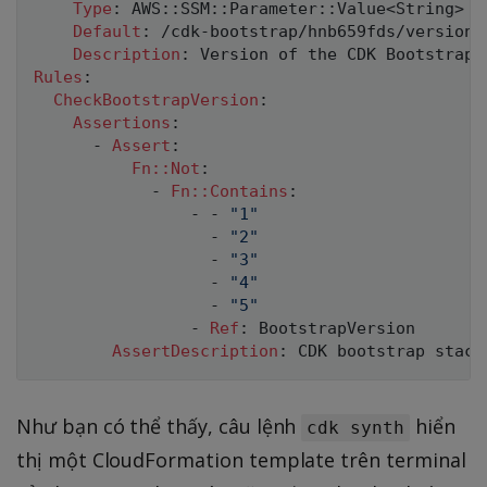
Type
:
 AWS
:
:
SSM
:
:
Parameter
:
:
Value<String
>
Default
:
 /cdk
-
bootstrap/hnb659fds/version

Description
:
 Version of the CDK Bootstrap 
Rules
:
CheckBootstrapVersion
:
Assertions
:
-
Assert
:
Fn::Not
:
-
Fn::Contains
:
-
-
"1"
-
"2"
-
"3"
-
"4"
-
"5"
-
Ref
:
 BootstrapVersion

AssertDescription
:
Như bạn có thể thấy, câu lệnh
hiển
cdk synth
thị một CloudFormation template trên terminal