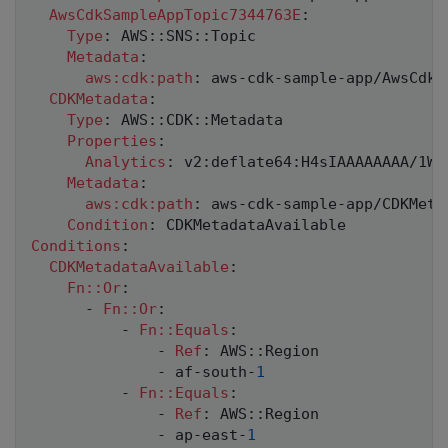
AwsCdkSampleAppTopic7344763E
:
Type
:
 AWS
:
:
SNS
:
:
Topic

Metadata
:
aws:cdk:path
:
 aws
-
cdk
-
sample
-
app/AwsCdkS
CDKMetadata
:
Type
:
 AWS
:
:
CDK
:
:
Metadata

Properties
:
Analytics
:
 v2
:
deflate64
:
H4sIAAAAAAAA/1WN
Metadata
:
aws:cdk:path
:
 aws
-
cdk
-
sample
-
app/CDKMeta
Condition
:
Conditions
:
CDKMetadataAvailable
:
Fn::Or
:
-
Fn::Or
:
-
Fn::Equals
:
-
Ref
:
 AWS
:
:
Region

-
 af
-
south
-
1
-
Fn::Equals
:
-
Ref
:
 AWS
:
:
Region

-
 ap
-
east
-
1