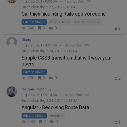
thg 2 26, 2017 8:04 SA
12 phút đọc
Được chọn thg 2 27, 2017 2:18 SA
Cải thiện hiệu năng Rails app với cache
Editors' Choice
Ruby on Rails
Web Performance
346
0
0
2
Giang
thg 2 24, 2017 4:07 SA
0 phút đọc
Được chọn thg 2 24, 2017 10:13 SA
Simple CSS3 transition that will wow your
users
Editors' Choice
250
0
0
2
Nguyen Trong Duy
thg 2 24, 2017 9:14 SA
6 phút đọc
Được chọn thg 2 24, 2017 10:13 SA
Angular - Resolving Route Data
Editors' Choice
Angular4
2.3K
2
0
1