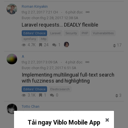
Roman Kinyakin
thg 2 27, 2017 7:21 CH
6 phút đọc
Được chọn thg 2 28, 2017 12:38 SA
Laravel requests... DEADLY flexible
Editors' Choice
Laravel
Security
PHP
Vulnerabilities
symfony
http
4.7K
24
1
17
A
thg 2 27, 2017 3:09 SA
4 phút đọc
Được chọn thg 2 27, 2017 6:51 SA
Implementing multilingual full-text search
with fuzziness and highlighting
Editors' Choice
Elasticsearch
3.1K
1
0
3
Totto Chan
thg 2 26, 2017 8:58 SA
6 phút đọc
Được chọn thg 2 27, 2017 2:25 SA
Tải ngay Viblo Mobile App
Sử dụng select, reject, detect, collect hay