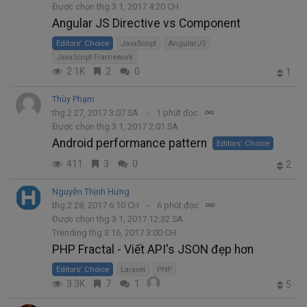
Được chọn thg 3 1, 2017 4:20 CH
Angular JS Directive vs Component
Editors' Choice
JavaScript
AngularJS
JavaScript Framework
2.1K
2
0
1
Thùy Phạm
thg 2 27, 2017 3:07 SA
1 phút đọc
Được chọn thg 3 1, 2017 2:01 SA
Android performance pattern
Editors' Choice
411
3
0
2
Nguyễn Thịnh Hưng
thg 2 28, 2017 6:10 CH
6 phút đọc
Được chọn thg 3 1, 2017 12:32 SA
Trending thg 3 16, 2017 3:00 CH
PHP Fractal - Viết API's JSON đẹp hơn
Editors' Choice
Laravel
PHP
3.3K
7
1
5