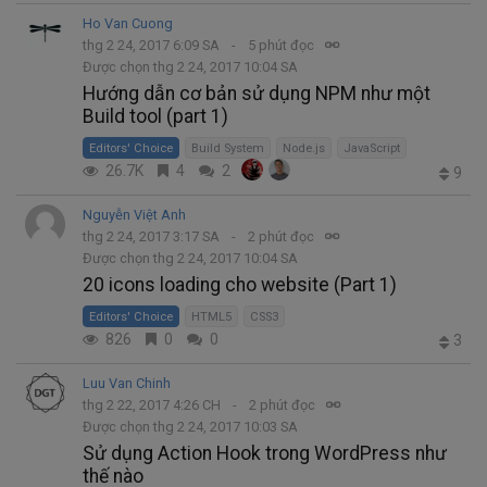
Ho Van Cuong
thg 2 24, 2017 6:09 SA
5 phút đọc
Được chọn thg 2 24, 2017 10:04 SA
Hướng dẫn cơ bản sử dụng NPM như một
Build tool (part 1)
Editors' Choice
Build System
Node.js
JavaScript
26.7K
4
2
9
Nguyễn Việt Anh
thg 2 24, 2017 3:17 SA
2 phút đọc
Được chọn thg 2 24, 2017 10:04 SA
20 icons loading cho website (Part 1)
Editors' Choice
HTML5
CSS3
826
0
0
3
Luu Van Chinh
thg 2 22, 2017 4:26 CH
2 phút đọc
Được chọn thg 2 24, 2017 10:03 SA
Sử dụng Action Hook trong WordPress như
thế nào