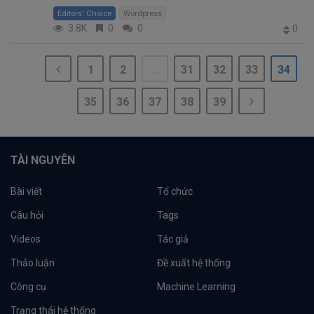
Editors' Choice
Wordpress
3.8K
0
0
0
1
2
...
31
32
33
34
35
36
37
38
39
TÀI NGUYÊN
Bài viết
Tổ chức
Câu hỏi
Tags
Videos
Tác giả
Thảo luận
Đề xuất hệ thống
Công cụ
Machine Learning
Trạng thái hệ thống