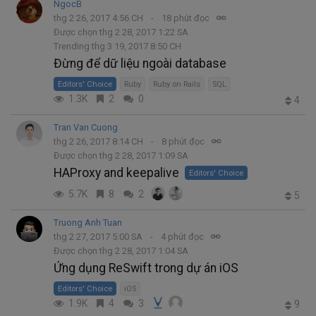
NgocB
thg 2 26, 2017 4:56 CH
18 phút đọc
Được chọn thg 2 28, 2017 1:22 SA
Trending thg 3 19, 2017 8:50 CH
Đừng để dữ liệu ngoài database
Editors' Choice
Ruby
Ruby on Rails
SQL
1.3K
2
0
4
Tran Van Cuong
thg 2 26, 2017 8:14 CH
8 phút đọc
Được chọn thg 2 28, 2017 1:09 SA
HAProxy and keepalive
Editors' Choice
5.7K
8
2
5
Truong Anh Tuan
thg 2 27, 2017 5:00 SA
4 phút đọc
Được chọn thg 2 28, 2017 1:04 SA
Ứng dụng ReSwift trong dự án iOS
Editors' Choice
iOS
1.9K
4
3
9