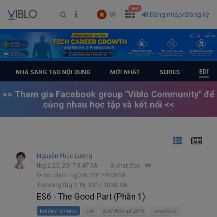
new
VI
Đăng nhập/Đăng ký
EDITO
NHÀ SÁNG TẠO NỘI DUNG
MỚI NHẤT
SERIES
>> Tham gia Facebook group "Viblo Community" để
cùng nhau học tập và kết nối <<
Nguyễn Phúc Lương
thg 2 25, 2017 3:47 SA
8 phút đọc
Được chọn thg 3 6, 2017 8:08 SA
Trending thg 3 18, 2017 10:30 SA
ES6 - The Good Part (Phần 1)
Editors' Choice
es6
ECMAScript 2015
JavaScript