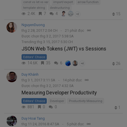
const vs let vs var
import/export
arrow function
template string
destructuring
2.4K
7
4
15
+2
NguyenDuong
thg 2 28, 2017 2:04 CH
21 phút đọc
Được chọn thg 3 2, 2017 5:38 SA
Trending thg 3 15, 2017 5:30 CH
JSON Web Tokens (JWT) vs Sessions
Editors' Choice
14.6K
35
6
26
+4
Duy Khánh
thg 3 1, 2017 3:11 SA
14 phút đọc
Được chọn thg 3 2, 2017 4:32 SA
Measuring Developer Productivity
Editors' Choice
Developer
Productivity Measuring
881
0
0
1
Duy Hoai Tang
thg 11 24, 2016 8:47 SA
5 phút đọc