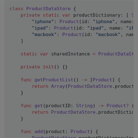
class
ProductDataStore
{
private
static
var
 productDictionary
:
[
St
"iphone"
:
Product
(
id
:
"iphone"
,
 name
:
"ipad"
:
Product
(
id
:
"ipad"
,
 name
:
"iPa
"macbook"
:
Product
(
id
:
"macbook"
,
 name
]
static
var
 sharedInstance 
=
ProductDataSto
private
init
(
)
{
}
func
getProductList
(
)
->
[
Product
]
{
return
Array
(
ProductDataStore
.
productD
}
func
get
(
productID
:
String
)
->
Product
?
{
return
ProductDataStore
.
productDiction
}
func
add
(
product
:
Product
)
{
ProductDataStore
.
productDictionary
[
pro