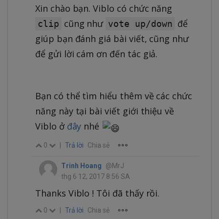
Xin chào bạn. Viblo có chức năng
cũng như
để
clip
vote up/down
giúp bạn đánh giá bài viết, cũng như
để gửi lời cám ơn đến tác giả.
Bạn có thể tìm hiểu thêm về các chức
năng này tại bài viết giới thiệu về
Viblo ở
đây
nhé
0
|
Trả lời
Chia sẻ
Trinh Hoang
@MrJ
thg 6 12, 2017 8:56 SA
Thanks Viblo ! Tôi đã thấy rồi.
0
|
Trả lời
Chia sẻ