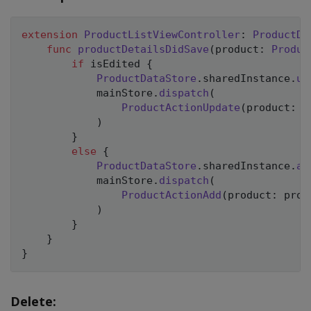
extension
ProductListViewController
:
ProductDe
func
productDetailsDidSave
(
product
:
Produc
if
 isEdited 
{
ProductDataStore
.
sharedInstance
.
up
            mainStore
.
dispatch
(
ProductActionUpdate
(
product
:
 p
)
}
else
{
ProductDataStore
.
sharedInstance
.
ad
            mainStore
.
dispatch
(
ProductActionAdd
(
product
:
 prod
)
}
}
}
Delete: