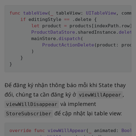
func
tableView
(
_
 tableView
:
UITableView
,
 commi
if
 editingStyle 
==
.
delete 
{
let
 product 
=
 products
[
indexPath
.
row
]
ProductDataStore
.
sharedInstance
.
delete
        mainStore
.
dispatch
(
ProductActionDelete
(
product
:
 produ
)
}
}
Để đăng ký nhận thông báo mỗi khi State thay
đổi, chúng ta cần đăng ký ở
,
viewWillAppear
và implement
viewWillDisappear
để cập nhật lại table view:
StoreSubscriber
override
func
viewWillAppear
(
_
 animated
:
Bool
)