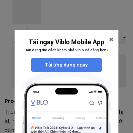
Tải ngay Viblo Mobile App
Bạn đang tìm cách khám phá Viblo dễ dàng hơn?
Tải ứng dụng ngay
ProductDetailsViewController
Trong view controller này, chúng ta sẽ hiển thị
id, name, price của product và cho phép người
dùng cập nhật các thông tin đó.