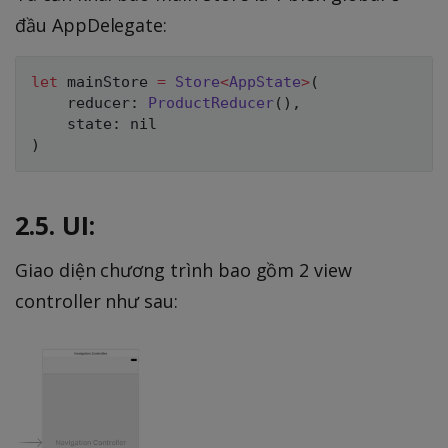
đầu AppDelegate:
let
 mainStore 
=
Store
<
AppState
>
(
    reducer
:
ProductReducer
(
)
,
    state
:
nil
)
2.5. UI:
Giao diện chương trình bao gồm 2 view
controller như sau: