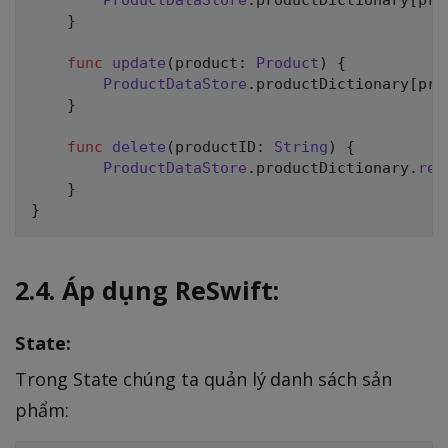
}
func
update
(
product
:
Product
)
{
ProductDataStore
.
productDictionary
[
pro
}
func
delete
(
productID
:
String
)
{
ProductDataStore
.
productDictionary
.
rem
}
}
2.4. Áp dụng ReSwift:
State:
Trong State chúng ta quản lý danh sách sản
phẩm: