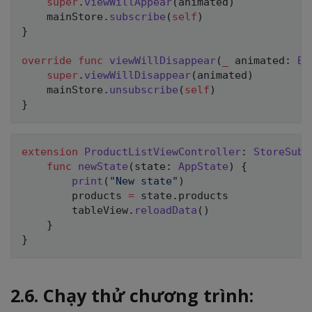
super
.
viewWillAppear
(
animated
)
    mainStore
.
subscribe
(
self
)
}
override
func
viewWillDisappear
(
_
 animated
:
Bo
super
.
viewWillDisappear
(
animated
)
    mainStore
.
unsubscribe
(
self
)
}
extension
ProductListViewController
:
StoreSubs
func
newState
(
state
:
AppState
)
{
print
(
"New state"
)
        products 
=
 state
.
products

        tableView
.
reloadData
(
)
}
}
2.6. Chạy thử chương trình: