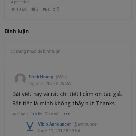
4 phút đọc
5
10.6K
5
0
Bình luận
Đăng nhập để bình luận
Trinh Hoang
@MrJ
thg 6 12, 2017 8:26 SA
Bài viết hay và rất chi tiết ! cảm ơn tác giả.
Rất tiếc là mình không thấy nút Thanks.
0
|
Trả lời
Chia sẻ
Viblo Announcer
@announcer
thg 6 12, 2017 8:39 SA