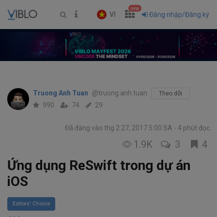
new
VI
Đăng nhập/Đăng ký
Truong Anh Tuan
@truong.anh.tuan
Theo dõi
990
74
29
Đã đăng vào thg 2 27, 2017 5:00 SA
4 phút đọc
1.9K
3
4
Ứng dụng ReSwift trong dự án
iOS
Editors' Choice