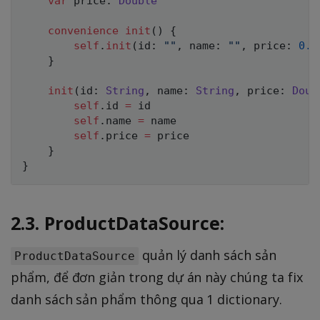
var
 price
:
Double
convenience
init
(
)
{
self
.
init
(
id
:
""
,
 name
:
""
,
 price
:
0.0
}
init
(
id
:
String
,
 name
:
String
,
 price
:
Doub
self
.
id 
=
 id

self
.
name 
=
 name

self
.
price 
=
 price

}
}
2.3. ProductDataSource:
quản lý danh sách sản
ProductDataSource
phẩm, để đơn giản trong dự án này chúng ta fix
danh sách sản phẩm thông qua 1 dictionary.