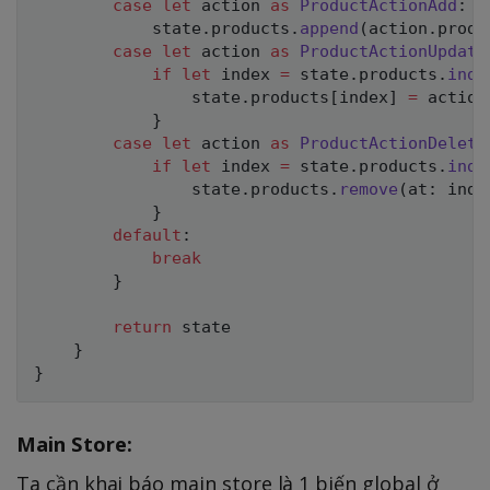
case
let
 action 
as
ProductActionAdd
:
            state
.
products
.
append
(
action
.
produ
case
let
 action 
as
ProductActionUpdate
if
let
 index 
=
 state
.
products
.
inde
                state
.
products
[
index
]
=
 action
}
case
let
 action 
as
ProductActionDelete
if
let
 index 
=
 state
.
products
.
inde
                state
.
products
.
remove
(
at
:
 inde
}
default
:
break
}
return
 state

}
}
Main Store:
Ta cần khai báo main store là 1 biến global ở