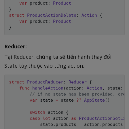
var
 product
:
Product
}
struct
ProductActionDelete
:
Action
{
var
 product
:
Product
}
Reducer:
Tại Reducer, chúng ta sẽ tiến hành thay đổi
State tùy thuộc vào từng action.
struct
ProductReducer
:
Reducer
{
func
handleAction
(
action
:
Action
,
 state
:
A
// if no state has been provided, crea
var
 state 
=
 state 
??
AppState
(
)
switch
 action 
{
case
let
 action 
as
ProductActionSetLis
            state
.
products 
=
 action
.
products
