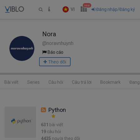
new
VI
Đăng nhập/Đăng ký
Nora
@noravnhuynh
Báo cáo
Theo dõi
Bài viết
Series
Câu hỏi
Câu trả lời
Bookmark
Đang 
Python
631
bài viết
19
câu hỏi
4435
người theo dõi