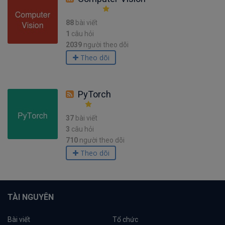
88
bài viết
1
câu hỏi
2039
người theo dõi
Theo dõi
PyTorch
37
bài viết
3
câu hỏi
710
người theo dõi
Theo dõi
TÀI NGUYÊN
Bài viết
Tổ chức