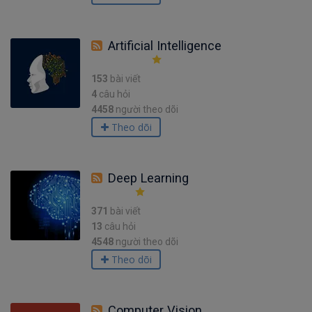
Artificial Intelligence
153
bài viết
4
câu hỏi
4458
người theo dõi
Theo dõi
Deep Learning
371
bài viết
13
câu hỏi
4548
người theo dõi
Theo dõi
Computer Vision