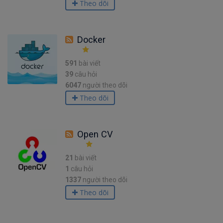
Theo dõi
Docker
591
bài viết
39
câu hỏi
6047
người theo dõi
Theo dõi
Open CV
21
bài viết
1
câu hỏi
1337
người theo dõi
Theo dõi