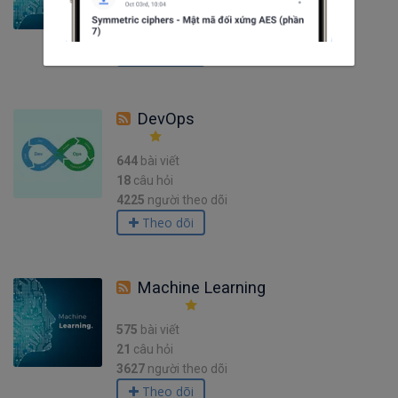
2
câu hỏi
2477
người theo dõi
Theo dõi
DevOps
644
bài viết
18
câu hỏi
4225
người theo dõi
Theo dõi
Machine Learning
575
bài viết
21
câu hỏi
3627
người theo dõi
Theo dõi