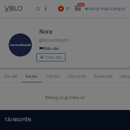
new
VI
Đăng nhập/Đăng ký
Nora
@noravnhuynh
Báo cáo
Theo dõi
Bài viết
Series
Câu hỏi
Câu trả lời
Bookmark
Đang
Không có gì ở đây cả
TÀI NGUYÊN