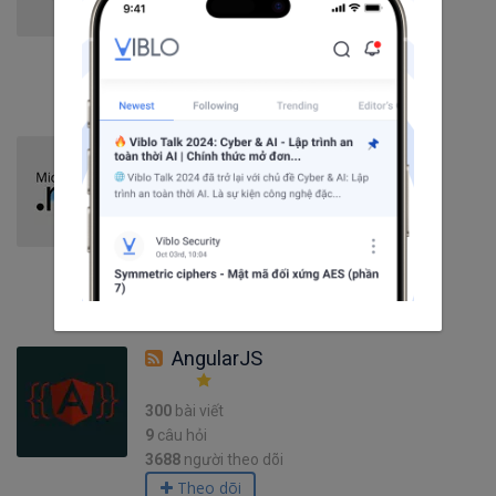
4
câu hỏi
1055
người theo dõi
Theo dõi
.NET
150
bài viết
5
câu hỏi
3725
người theo dõi
Theo dõi
AngularJS
300
bài viết
9
câu hỏi
3688
người theo dõi
Theo dõi