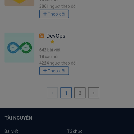
3061
người theo dõi
Theo dõi
DevOps
642
bài viết
18
câu hỏi
4224
người theo dõi
Theo dõi
1
2
TÀI NGUYÊN
Bài viết
Tổ chức