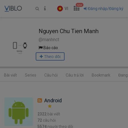
new
VI
Đăng nhập/Đăng ký
Nguyen Chu Tien Manh
@manhnct
Báo cáo
Theo dõi
Bài viết
Series
Câu hỏi
Câu trả lời
Bookmark
Đang 
Android
2322
bài viết
72
câu hỏi
5574
người theo dõi