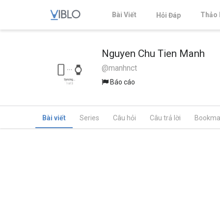
Bài Viết
Thảo 
Hỏi Đáp
Nguyen Chu Tien Manh
@manhnct
Báo cáo
Bài viết
Series
Câu hỏi
Câu trả lời
Bookma