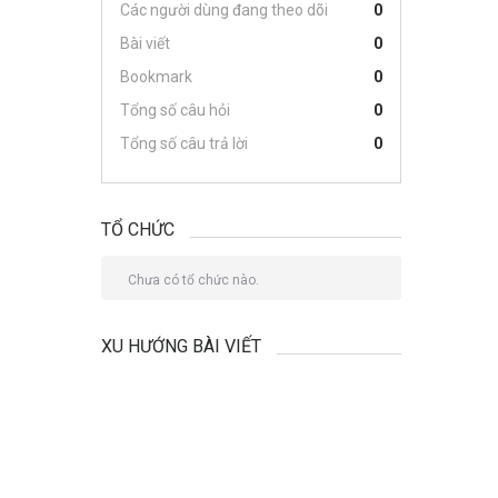
Các người dùng đang theo dõi
0
Bài viết
0
Bookmark
0
Tổng số câu hỏi
0
Tổng số câu trả lời
0
TỔ CHỨC
Chưa có tổ chức nào.
XU HƯỚNG BÀI VIẾT