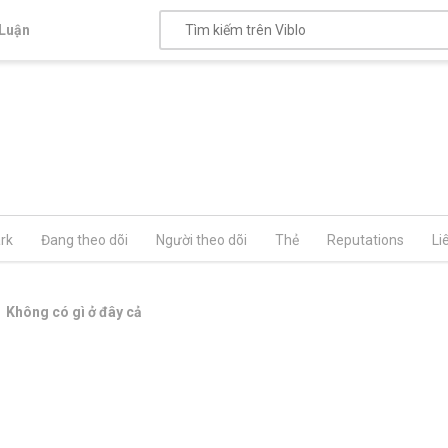
Luận
rk
Đang theo dõi
Người theo dõi
Thẻ
Reputations
Li
Không có gì ở đây cả