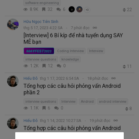
software engineering
8.9K
32
6
22
+3
Hữu Ngọc Tiên Sinh
thg 5 17, 2023 4:22 SA
7 phút đọc
[Interview] 6 Bí kíp để nhà tuyển dụng SAY
MÊ bạn
MAYFEST
2023
Coding Interview
Interview
interview questions
knowledge
1.2K
12
0
11
Hiếu Đỗ
thg 1 17, 2022 6:54 SA
18 phút đọc
Tổng hợp các câu hỏi phỏng vấn Android
phần 2
interview questions
Interview
Android
android interview
1.1K
6
0
8
Hiếu Đỗ
thg 1 14, 2022 10:27 SA
19 phút đọc
Tổng hợp các câu hỏi phỏng vấn Android
phần 1