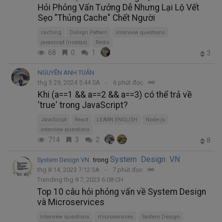
Hỏi Phỏng Vấn Tưởng Dễ Nhưng Lại Lộ Vết
Sẹo "Thủng Cache" Chết Người
caching
Design Pattern
interview questions
javascript (nodejs)
Redis
68
0
1
3
NGUYỄN ANH TUẤN
thg 3 29, 2024 5:44 SA
6 phút đọc
Khi (a==1 && a==2 && a==3) có thể trả về
'true' trong JavaScript?
JavaScript
React
LEARN ENGLISH
Node.js
interview questions
714
3
2
8
System Design VN
System Design VN
trong
thg 8 14, 2023 7:12 SA
7 phút đọc
Trending thg 9 7, 2023 6:08 CH
Top 10 câu hỏi phỏng vấn về System Design
và Microservices
interview questions
microservices
System Design