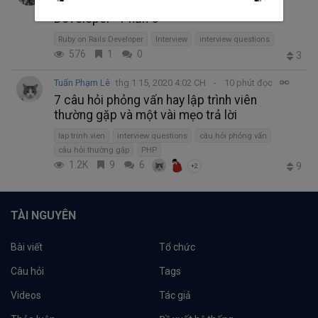
Các câu hỏi phỏng vấn Ruby on Rails
Developer - Phần 5
Ruby on Rails Developer
Interview
interview questions
576
1
0
3
Tuấn Phạm Lê
thg 1 15, 2020 4:02 CH
10 phút đọc
7 câu hỏi phỏng vấn hay lập trình viên
thường gặp và một vài mẹo trả lời
lap trinh vien
interview questions
câu hỏi phỏng vấn
câu hỏi thường gặp
PHP
1.2K
9
6
9
+2
TÀI NGUYÊN
Bài viết
Tổ chức
Câu hỏi
Tags
Videos
Tác giả