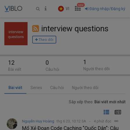
new
VI
Đăng nhập/Đăng ký
interview questions
Theo dõi
1
12
0
Người theo dõi
Bài viết
Câu hỏi
Bài viết
Series
Câu hỏi
Người theo dõi
Sắp xếp theo:
Bài viết mới nhất
Nguyễn Huy Hoàng
thg 6 23, 10:12 SA
4 phút đọc
Mổ Xẻ Đoạn Code Caching "Quốc Dân": Câu