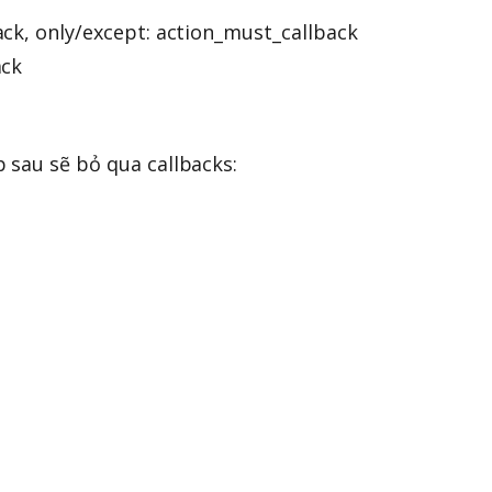
ck, only/except: action_must_callback
ack
 sau sẽ bỏ qua callbacks: