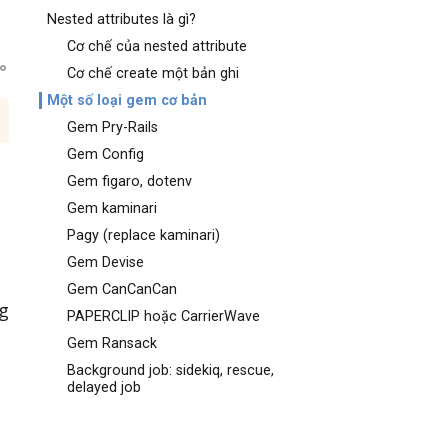
Nested attributes là gì?
Cơ chế của nested attribute
Cơ chế create một bản ghi
Một số loại gem cơ bản
Gem Pry-Rails
Gem Config
Gem figaro, dotenv
Gem kaminari
Pagy (replace kaminari)
Gem Devise
Gem CanCanCan
g
PAPERCLIP hoặc CarrierWave
Gem Ransack
Background job: sidekiq, rescue,
delayed job