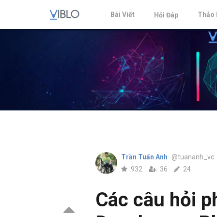
Bài Viết
Thảo 
Hỏi Đáp
Trần Tuấn Anh
@tuananh_vc
932
36
24
Các câu hỏi p