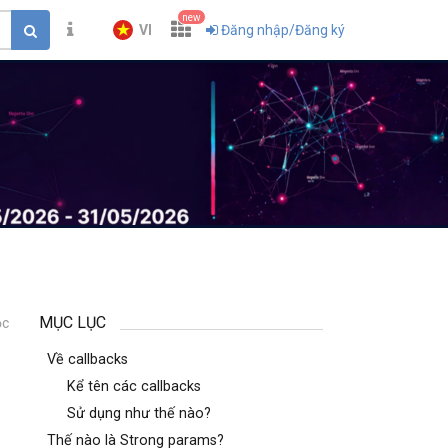
new
VI
Đăng nhập/Đăng ký
MỤC LỤC
ọc
1
Về callbacks
Kể tên các callbacks
Sử dụng như thế nào?
Thế nào là Strong params?