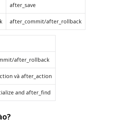
after_save
k
after_commit/after_rollback
mmit/after_rollback
ction và after_action
tialize and after_find
ào?