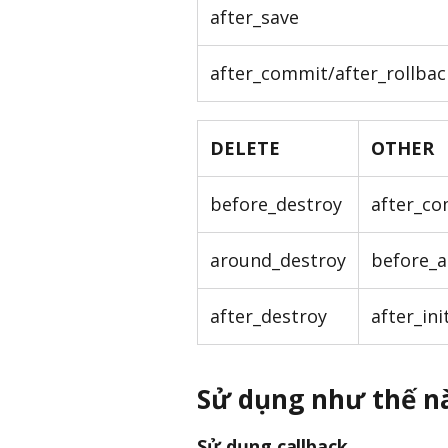
after_save
after_commit/after_rollbac
DELETE
OTHER
before_destroy
after_co
around_destroy
before_a
after_destroy
after_ini
Sử dụng như thế n
Sử dụng callback