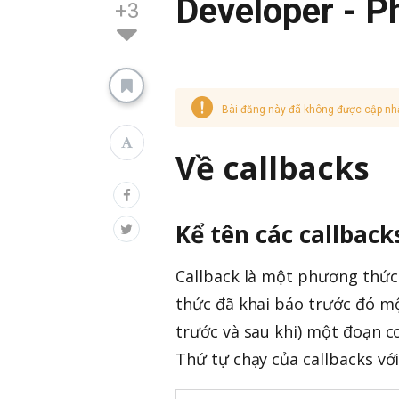
Developer - P
+3
Bài đăng này đã không được cập nh
Về callbacks
Kể tên các callback
Callback là một phương thức
thức đã khai báo trước đó mộ
trước và sau khi) một đoạn 
Thứ tự chạy của callbacks vớ