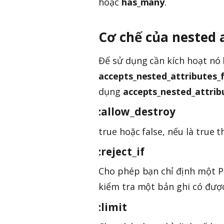
hoặc
has_many
.
Cơ chế của nested 
Để sử dụng cần kích hoạt nó
accepts_nested_attributes_
dụng
accepts_nested_attrib
:allow_destroy
true hoặc false, nếu là true t
:reject_if
Cho phép bạn chỉ định một 
kiểm tra một bản ghi có đượ
:limit