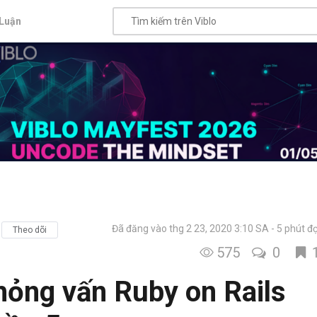
Luận
Đã đăng vào thg 2 23, 2020 3:10 SA
5 phút đ
Theo dõi
575
0
hỏng vấn Ruby on Rails