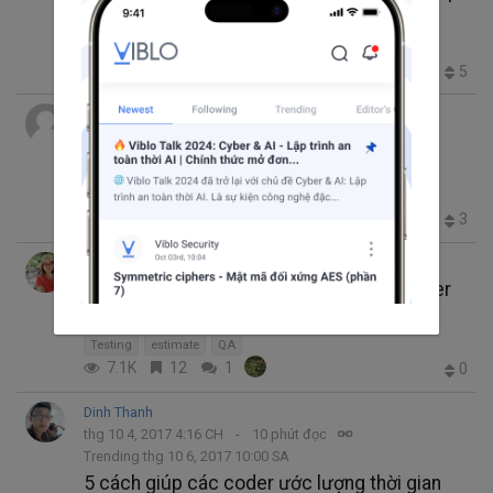
FPA
estimate
ước lượng
3.9K
1
0
5
Nguyen Anh Tuan
thg 4 28, 2018 4:43 SA
10 phút đọc
Nhận thức cần có về Estimate
Estimate Document
estimate
1.5K
1
0
3
Trang Vũ
thg 10 10, 2017 9:42 SA
9 phút đọc
Software Test Estimation - Bắt buộc tester
cần biết
Testing
estimate
QA
7.1K
12
1
0
Dinh Thanh
thg 10 4, 2017 4:16 CH
10 phút đọc
Trending thg 10 6, 2017 10:00 SA
5 cách giúp các coder ước lượng thời gian