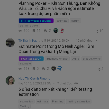
Planning Poker – Khi Sơn Thùng, Đen Không
Vâu, Lệ Tổ, Chu Pi và Rách ngồi estimate
task trong dự án phần mềm
MAYFEST2025
estimate
scrum
planning poker
600
11
2
10
Tô Thành Đạt
thg 5 19, 2024 2:50 CH
10 phút đọc
Estimate Point trong Mô Hình Agile: Tầm
Quan Trọng và Giá Trị Mang Lại
Business Analyst
Agile
product owner
MayFest2024
estimate
663
0
2
4
Ngo Thi Quynh Phuong
thg 10 15, 2020 2:32 SA
7 phút đọc
6 điều cần xem xét khi nghĩ đến testing
estimation
estimation
estimate
Planning
testing estimation
Testing