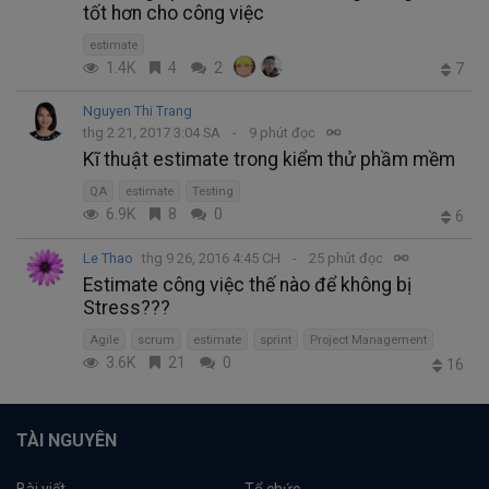
tốt hơn cho công việc
estimate
1.4K
4
2
7
Nguyen Thi Trang
thg 2 21, 2017 3:04 SA
9 phút đọc
Kĩ thuật estimate trong kiểm thử phầm mềm
QA
estimate
Testing
6.9K
8
0
6
Le Thao
thg 9 26, 2016 4:45 CH
25 phút đọc
Estimate công việc thế nào để không bị
Stress???
Agile
scrum
estimate
sprint
Project Management
3.6K
21
0
16
TÀI NGUYÊN
Bài viết
Tổ chức