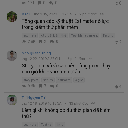
171
0
0
0
Đào B
thg 2 19, 2020 11:12 SA
9 phút đọc
Tổng quan các kỹ thuật Estimate nỗ lực
trong kiểm thử phần mềm
estimate
kỹ thuật kiểm thử
Test Management
Testing
2.8K
2
0
2
Ngo Quang Trung
thg 12 22, 2019 3:27 CH
6 phút đọc
Story point và vì sao nên dùng point thay
cho giờ khi estimate dự án
story point
scrum
estimate
Agile
9.6K
7
0
4
Thi Nguyen Thi
thg 12 19, 2019 10:18 SA
13 phút đọc
Làm gì khi không có đủ thời gian để kiểm
thử?
estimate
Testing
time