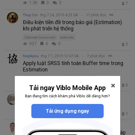
1.3K
0
0
1
Thuy Coi
thg 7 24, 2019 4:23 SA
17 phút đọc
Điều kiện tiền đề trong báo giá (Estimation)
khi phát triển hệ thống
Estimate Document
estimate
937
4
0
5
hiepkyou
thg 7 1, 2019 12:47 SA
7 phút đọc
Apply luật SRSS tính toán Buffer time trong
Estimation
estimate
est
見積
バッファ
SSRS法
1.3K
3
0
6
Tải ngay Viblo Mobile App
Bạn đang tìm cách khám phá Viblo dễ dàng hơn?
Thanh
thg 3 16, 2019 3:16 SA
10 phút đọc
Các phương pháp estimate
estimate
Tải ứng dụng ngay
5.2K
1
0
1
Hưng Phạm
thg 2 20, 2019 3:37 CH
10 phút đọc
Ước lượng dự án/task sử dụng phương pháp