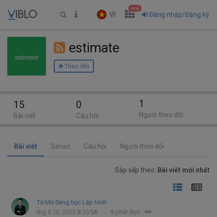
new
VI
Đăng nhập/Đăng ký
estimate
Theo dõi
1
15
0
Người theo dõi
Bài viết
Câu hỏi
Bài viết
Series
Câu hỏi
Người theo dõi
Sắp xếp theo:
Bài viết mới nhất
Tờ Mờ Sáng học Lập trình
thg 5 10, 2025 8:10 SA
9 phút đọc