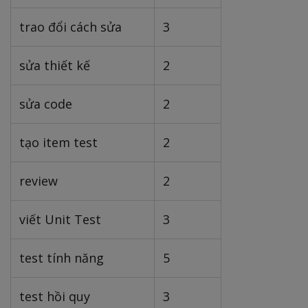
trao đổi cách sửa
3
sửa thiết kế
2
sửa code
2
tạo item test
2
review
2
viết Unit Test
3
test tính năng
5
test hồi quy
3