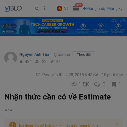
new
VI
Đăng nhập/Đăng ký
Nguyen Anh Tuan
@tuanna
Theo dõi
484
23
37
Đã đăng vào thg 4 28, 2018 4:43 SA
10 phút đọc
1.5K
0
1
Nhận thức cần có về Estimate
Bài đăng này đã không được cập nhật trong 8 năm