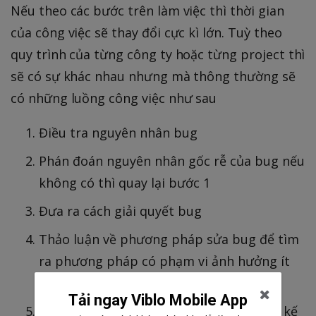
Nếu theo các bước trên làm việc thì thời gian
của công việc sẽ thay đổi cực kì lớn. Tuỳ theo
quy trình của từng công ty hoặc từng project thì
sẽ có sự khác nhau nhưng mà thông thường sẽ
có những luồng công việc như sau
Điều tra nguyên nhân bug
Phán đoán nguyên nhân gốc rễ của bug nếu
không có thì quay lại bước 1
Đưa ra cách giải quyết bug
Thảo luận về phương pháp sửa bug để tìm
ra phương pháp có phạm vi ảnh hưởng ít
nhất
Tải ngay Viblo Mobile App
Nếu là bug thiết kế thì sửa tài liệu thiết kế