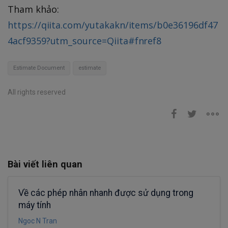
Tham khảo:
https://qiita.com/yutakakn/items/b0e36196df47
4acf9359?utm_source=Qiita#fnref8
Estimate Document
estimate
All rights reserved
Bài viết liên quan
Về các phép nhân nhanh được sử dụng trong
máy tính
Ngoc N Tran