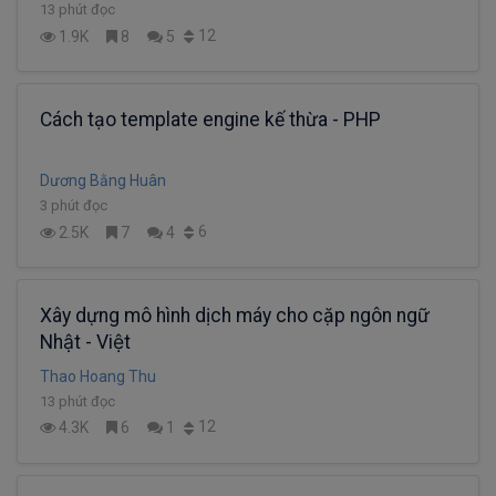
13 phút đọc
12
1.9K
8
5
Cách tạo template engine kế thừa - PHP
Dương Bằng Huân
3 phút đọc
6
2.5K
7
4
Xây dựng mô hình dịch máy cho cặp ngôn ngữ
Nhật - Việt
Thao Hoang Thu
13 phút đọc
12
4.3K
6
1