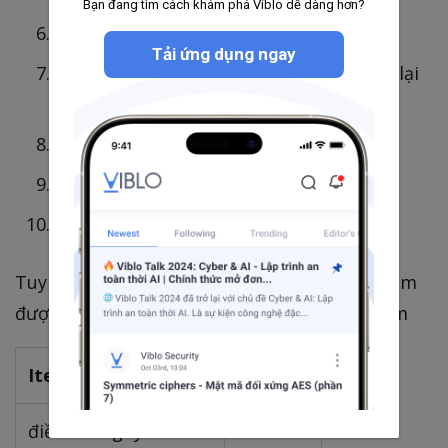
Bạn đang tìm cách khám phá Viblo dễ dàng hơn?
Sửa source code
Tải ứng dụng ngay
Tiến hành Evidence và cross review, lặp lại
5,6 cho đến khi review hoàn thành
Viết unit test cho phần code sửa
Tiến hành test những chức năng đã sửa
Tiến hành test hồi quy
Tuy chỉ nói là sửa bug nhưng có rất nhiều item
được chi tiết hoá và sẽ estimate cho mỗi item
Item
Time(H)
điều tra nguyên nhân
8