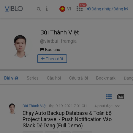
new
VI
Đăng nhập/Đăng ký
Bùi Thành Việt
@vietbui_framgia
Báo cáo
Theo dõi
Bài viết
Series
Câu hỏi
Câu trả lời
Bookmark
Đang
Bùi Thành Việt
thg 9 19, 2021 7:01 CH
4 phút đọc
Chạy Auto Backup Database & Toàn bộ
Project Laravel - Push Notification Vào
Slack Dễ Dàng (Full Demo)