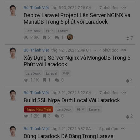
Bùi Thành Việt
thg 5 20, 2021 7:26 CH
7 phút đọc
Deploy Laravel Project Lên Server NGINX và
MariaDB Trong 5 phút với Laradock
LaraDock
PHP
Laravel
2.3K
3
1
7
Bùi Thành Việt
thg 4 21, 2021 2:49 CH
4 phút đọc
Xây Dựng Server Nginx và MongoDB Trong 5
Phút với Laradock
LaraDock
Laravel
PHP
1.1K
1
0
4
Bùi Thành Việt
thg 3 21, 2021 3:22 CH
7 phút đọc
Build SSL Ngay Dưới Local Với Laradock
Happy New Year
LaraDock
PHP
Laravel
1.2K
3
0
2
Bùi Thành Việt
thg 2 21, 2021 6:32 SA
5 phút đọc
Dùng Laradock Dễ Dàng Trong Laravel