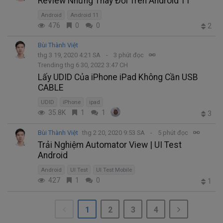
Review Những Thay Đổi Trên Android 11
Android
Android 11
476
0
0
2
Bùi Thành Việt
thg 3 19, 2020 4:21 SA
3 phút đọc
Trending thg 6 30, 2022 3:47 CH
Lấy UDID Của iPhone iPad Không Cần USB
CABLE
UDID
iPhone
ipad
35.8K
1
1
3
Bùi Thành Việt
thg 2 20, 2020 9:53 SA
5 phút đọc
Trải Nghiệm Automator View | UI Test
Android
Android
UI Test
UI Test Mobile
427
1
0
1
1
2
3
4