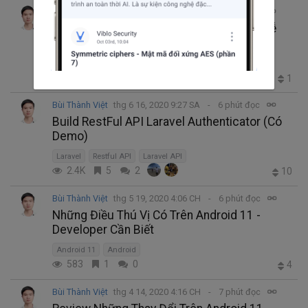
Bùi Thành Việt
thg 7 20, 2020 9:12 SA
7 phút đọc
Laravel Push Notification trên website (Dễ
Dàng & Demo)
Laravel
PHP
Webpush
4.8K
3
3
1
+1
Bùi Thành Việt
thg 6 16, 2020 9:27 SA
6 phút đọc
Build RestFul API Laravel Authenticator (Có
Demo)
Laravel
Restful API
Laravel API
2.4K
5
2
10
Bùi Thành Việt
thg 5 19, 2020 4:06 CH
6 phút đọc
Những Điều Thú Vị Có Trên Android 11 -
Developer Cần Biết
Android 11
Android
583
1
0
4
Bùi Thành Việt
thg 4 14, 2020 4:16 CH
7 phút đọc