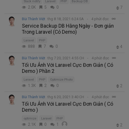
Slack notify
Laravel
PHP
Backup DB
2.0K
5
0
7
Bùi Thành Việt
thg 8 18, 2021 6:24 SA
4 phút đọc
Service Backup DB Hằng Ngày - Đơn giản
Trong Laravel (Có Demo)
Laravel
PHP
888
7
0
4
Bùi Thành Việt
thg 7 20, 2021 4:55 CH
4 phút đọc
Tối Ưu Ảnh Với Laravel Cực Đơn Giản ( Có
Demo ) Phần 2
Laravel
PHP
Optimize Photo
1.3K
2
0
2
Bùi Thành Việt
thg 6 20, 2021 3:40 CH
4 phút đọc
Tối Ưu Ảnh Với Laravel Cực Đơn Giản ( Có
Demo )
optimize
Laravel
PHP
2.1K
0
1
2