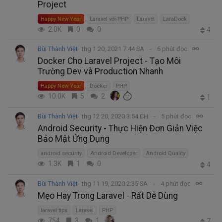
Project
Happy New Year
Laravel với PHP
Laravel
LaraDock
2.0K
0
0
4
Bùi Thành Việt
thg 1 20, 2021 7:44 SA
6 phút đọc
Docker Cho Laravel Project - Tạo Môi
Trường Dev và Production Nhanh
Happy New Year
Docker
PHP
10.0K
5
2
1
Bùi Thành Việt
thg 12 20, 2020 3:54 CH
5 phút đọc
Android Security - Thực Hiện Đơn Giản Việc
Bảo Mật Ứng Dụng
android security
Android Developer
Android Quality
1.3K
1
0
4
Bùi Thành Việt
thg 11 19, 2020 2:35 SA
4 phút đọc
Mẹo Hay Trong Laravel - Rất Dễ Dùng
laravel tips
Laravel
PHP
754
3
1
7