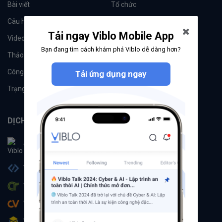
Bài viết
Tổ chức
Câu hỏi
Tags
Tải ngay Viblo Mobile App
Videos
Tác giả
Bạn đang tìm cách khám phá Viblo dễ dàng hơn?
Thảo luận
Đề xuất hệ thống
Công cụ
Machine Learning
Tải ứng dụng ngay
Trạng thái hệ thống
DỊCH VỤ
Viblo
Viblo Code
Viblo CTF
Viblo CV
Viblo Learning