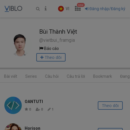
new
VI
Đăng nhập/Đăng ký
Bùi Thành Việt
@vietbui_framgia
Báo cáo
Theo dõi
Bài viết
Series
Câu hỏi
Câu trả lời
Bookmark
Đang 
OANTUTI
Theo dõi
0
0
1
Horison