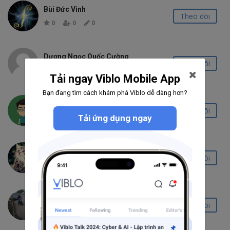
Bùi Đức Vinh
Theo dõi
0
0
0
Dương Ngọc Quốc Cường
Theo dõi
0
0
0
Tải ngay Viblo Mobile App
Bạn đang tìm cách khám phá Viblo dễ dàng hơn?
Khanh Nguyen
Theo dõi
Tải ứng dụng ngay
0
0
0
Đông An Võ Thế
Theo dõi
21
3
0
Truong Chi Nhan
Theo dõi
44
1
0