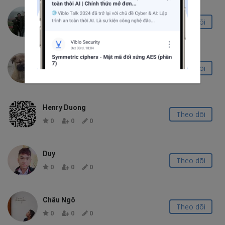
manhnd
Theo dõi
0
0
0
Tranld
Theo dõi
0
0
0
Henry Duong
Theo dõi
0
0
0
Duy
Theo dõi
0
0
0
Châu Ngô
Theo dõi
0
0
0