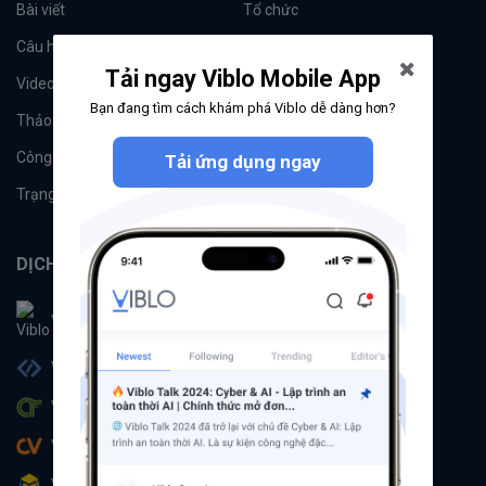
Bài viết
Tổ chức
Câu hỏi
Tags
Tải ngay Viblo Mobile App
Videos
Tác giả
Bạn đang tìm cách khám phá Viblo dễ dàng hơn?
Thảo luận
Đề xuất hệ thống
Công cụ
Machine Learning
Tải ứng dụng ngay
Trạng thái hệ thống
DỊCH VỤ
Viblo
Viblo Code
Viblo CTF
Viblo CV
Viblo Learning