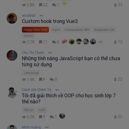
33
5.8K
32
1
windddd
Custom hook trong Vue3
Happy New Year
Vue3
Composition API
dropdown list
Vue js
12
2.7K
11
8
+3
Chu Thị Thơm
Những tính năng JavaScript bạn có thể chưa
từng sử dụng
JavaScript
22
1.4K
9
0
Cảnh Sát Chính Tả
Tôi đã giải thích về OOP cho học sinh lớp 7
thế nào?
Python
OOP
25
5.0K
9
1
Minh Hoàng