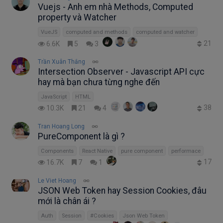
Vuejs - Anh em nhà Methods, Computed
property và Watcher
VueJS
computed and methods
computed and watcher
21
6.6K
5
3
Trần Xuân Thắng
Intersection Observer - Javascript API cực
hay mà bạn chưa từng nghe đến
JavaScript
HTML
38
10.3K
21
4
Tran Hoang Long
PureComponent là gì ?
Components
React Native
pure component
performace
17
16.7K
7
1
Le Viet Hoang
JSON Web Token hay Session Cookies, đâu
mới là chân ái ?
Auth
Session
#Cookies
Json Web Token