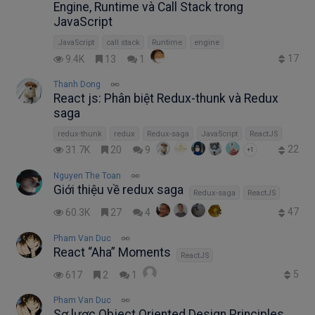
Engine, Runtime và Call Stack trong
JavaScript
JavaScript
call stack
Runtime
engine
17
9.4K
13
1
Thanh Dong
React js: Phân biệt Redux-thunk và Redux
saga
redux-thunk
redux
Redux-saga
JavaScript
ReactJS
22
31.7K
20
9
+1
Nguyen The Toan
Giới thiệu về redux saga
Redux-saga
ReactJS
47
60.3K
27
4
Pham Van Duc
React “Aha” Moments
ReactJS
5
617
2
1
Pham Van Duc
Sơ lược Object Oriented Design Principles