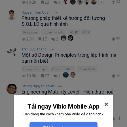
34
13.2K
22
9
+2
Nguyen Tien Quan
Phương pháp thiết kế hướng đối tượng
S.O.L.I.D qua hình ảnh
Principles
nguyên lý solid
SOLID
OOP
23
2.9K
17
2
Tran Duc Thang
Một số Design Principles trong lập trình mà
bạn nên biết
Design Principle
Design Pattern
Clean Code
75
10.8K
57
2
Dzung Nguyen Thien
Engineering Maturity Level - Hiện thực hoá
các quy trình và quy chuẩn phát triển phần
mềm
Tải ngay Viblo Mobile App
maturity
engineering
SDLC
Bạn đang tìm cách khám phá Viblo dễ dàng hơn?
11
3.4K
4
4