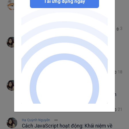
Tải ứng dụng ngay
Sơn
Performance in VueJS #1 – Dynamic
import – Lazy loading Vue components
chamdev.com
VueJS
Performance in VueJS
3
2.3K
2
0
Hạ Quỳnh Nguyễn
Cách JavaScript hoạt động: quản lý vùng
nhớ + 4 cách giải quyết vấn đề thất thoát
vùng nhớ
memory
Tips
JavaScript
18
4.8K
15
0
Hạ Quỳnh Nguyễn
Cách JavaScript hoạt động: Chi tết về V8
Engine + 5 tips để tối ưu hoá code của bạn
JavaScript
Tips
V8 Engine
optimized code
21
5.1K
20
0
Hạ Quỳnh Nguyễn
Cách JavaScript hoạt động: Khái niệm về