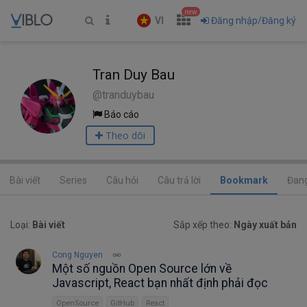
new
VI
Đăng nhập/Đăng ký
Tran Duy Bau
@tranduybau
Báo cáo
Theo dõi
Bài viết
Series
Câu hỏi
Câu trả lời
Bookmark
Đang
Loại:
Bài viết
Sắp xếp theo:
Ngày xuất bản
Cong Nguyen
Một số nguồn Open Source lớn về
Javascript, React bạn nhất định phải đọc
OpenSource
GitHub
React