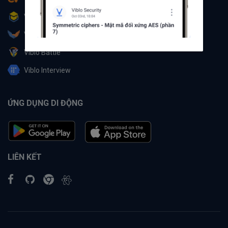
Viblo Learning
Viblo Partner
Viblo Battle
Viblo Interview
ỨNG DỤNG DI ĐỘNG
LIÊN KẾT