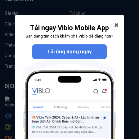
Bài viết
Tổ chức
Câu hỏi
Tags
Tải ngay Viblo Mobile App
Videos
Tác giả
Bạn đang tìm cách khám phá Viblo dễ dàng hơn?
Thảo luận
Đề xuất hệ thống
Tải ứng dụng ngay
Công cụ
Machine Learning
Trạng thái hệ thống
DỊCH VỤ
Viblo
Viblo Code
Viblo CTF
Viblo CV