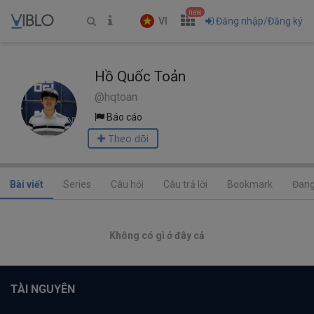
new
VI
Đăng nhập/Đăng ký
Hồ Quốc Toản
@hqtoan
Báo cáo
Theo dõi
Bài viết
Series
Câu hỏi
Câu trả lời
Bookmark
Đang
Không có gì ở đây cả
TÀI NGUYÊN