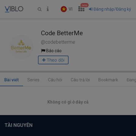
new
VI
Đăng nhập/Đăng ký
Code BetterMe
@codebetterme
Báo cáo
Theo dõi
Bài viết
Series
Câu hỏi
Câu trả lời
Bookmark
Đang
Không có gì ở đây cả
TÀI NGUYÊN