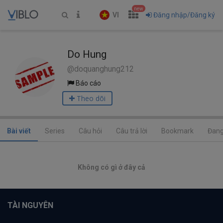
new
VI
Đăng nhập/Đăng ký
Do Hung
@doquanghung212
Báo cáo
Theo dõi
Bài viết
Series
Câu hỏi
Câu trả lời
Bookmark
Đang
Không có gì ở đây cả
TÀI NGUYÊN