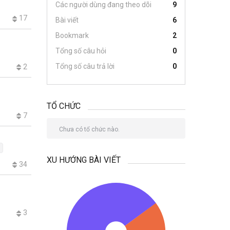
Các người dùng đang theo dõi
9
17
Bài viết
6
Bookmark
2
Tổng số câu hỏi
0
Tổng số câu trả lời
0
2
TỔ CHỨC
7
Chưa có tổ chức nào.
XU HƯỚNG BÀI VIẾT
34
3