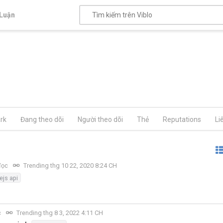
Luận
rk
Đang theo dõi
Người theo dõi
Thẻ
Reputations
Li
đọc
Trending thg 10 22, 2020 8:24 CH
ejs api
c
Trending thg 8 3, 2022 4:11 CH