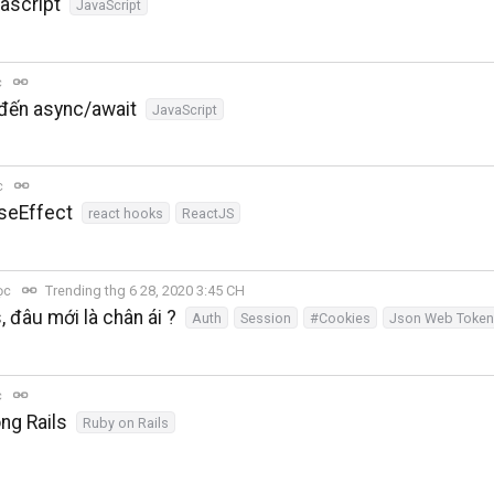
vascript
JavaScript
c
 đến async/await
JavaScript
c
useEffect
react hooks
ReactJS
ọc
Trending thg 6 28, 2020 3:45 CH
đâu mới là chân ái ?
Auth
Session
#Cookies
Json Web Token
c
ng Rails
Ruby on Rails