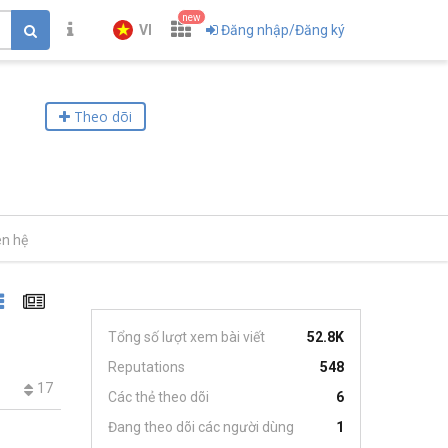
new
VI
Đăng nhập/Đăng ký
Theo dõi
ên hệ
Tổng số lượt xem bài viết
52.8K
Reputations
548
17
Các thẻ theo dõi
6
Đang theo dõi các người dùng
1