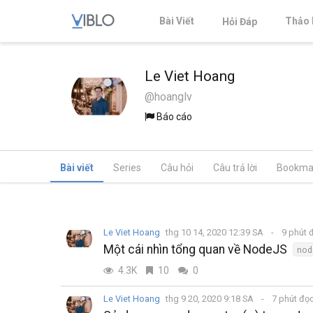
Bài Viết
Thảo 
Hỏi Đáp
Le Viet Hoang
@hoanglv
Báo cáo
Bài viết
Series
Câu hỏi
Câu trả lời
Bookma
Le Viet Hoang
thg 10 14, 2020 12:39 SA
9 phút 
Một cái nhìn tổng quan về NodeJS
nod
4.3K
10
0
Le Viet Hoang
thg 9 20, 2020 9:18 SA
7 phút đọ