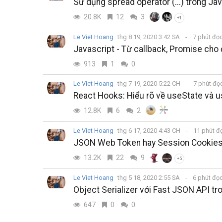
Sử dụng spread operator (...) trong Ja
20.8K
12
3
+1
Le Viet Hoang
thg 8 19, 2020 3:42 SA
7 phút đọ
Javascript - Từ callback, Promise cho
913
1
0
Le Viet Hoang
thg 7 19, 2020 5:22 CH
7 phút đọ
React Hooks: Hiểu rõ về useState và 
12.8K
6
2
Le Viet Hoang
thg 6 17, 2020 4:43 CH
11 phút đ
JSON Web Token hay Session Cookies, 
13.2K
22
9
+5
Le Viet Hoang
thg 5 18, 2020 2:55 SA
6 phút đọ
Object Serializer với Fast JSON API tro
647
0
0