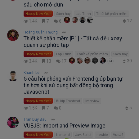
sâu cho mô-đun
Happy New Year
Sách hay
Lap Trinh
Thiết kế phần mềm
12
1.4K
7
6
Hoàng Xuân Trường
Thiết kế phần mềm [P1] - Tất cả đều xoay
quanh sự phức tạp
Happy New Year
Lap Trinh
Thiết kế phần mềm
Sách hay
30
3.4K
13
17
+4
Khánh Lê
5 câu hỏi phỏng vấn Frontend giúp bạn tự
tin hơn khi sử dụng bất đồng bộ trong
Javascript
Happy New Year
Bí kíp Frontend
Interview
5
1.5K
7
0
Tran Duy Bau
VUEJS: Import and Preview Image
Happy New Year
frontend
JavaScript
newbie
VueJS