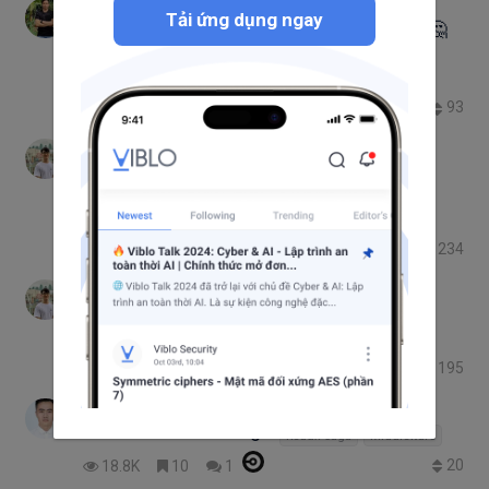
Khánh Ney
Tải ứng dụng ngay
NodeJS có thực sự nhanh như bạn nghĩ? 🤔
Happy New Year
Nodejs Nâng cao
Paritioning
Off-Loading
NodeJS Architecture
93
7.1K
53
14
+5
Mai Trung Đức
Con đường mình trở thành Software
Engineer ở Singapore
ContentCreator
Developer Story
234
15.7K
84
100
9+
Mai Trung Đức
Nhập môn CICD với Gitlab
CI/CD
Docker
Gitlab CI
195
61.4K
111
35
9+
Le Van Giang
Cơ bản về Redux Saga
Redux-saga
Middleware
20
18.8K
10
1