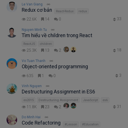
Le Van Giang
Redux cơ bản
React-Redux
redux
33
22.6K
14
0
Nguyen Minh Tu
Tìm hiểu về children trong React
ReactJS
children
18
25.3K
13
2
Vo Tuan Thanh
Object-oriented programming
3
635
1
0
Vinh Nguyen
Destructuring Assignment in ES6
es2015
Destructuring Assignment
JavaScript
es6
31
11.8K
23
2
Do Minh Hai
Code Refactoring
#Lesson
#Education