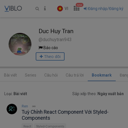
new
VI
Đăng nhập/Đăng ký
Duc Huy Tran
@duchuytran943
Báo cáo
Theo dõi
Bài viết
Series
Câu hỏi
Câu trả lời
Bookmark
Đang
Loại:
Bài viết
Sắp xếp theo:
Ngày xuất bản
Ren
Tuỳ Chỉnh React Component Với Styled-
Components
React
Styled-Components