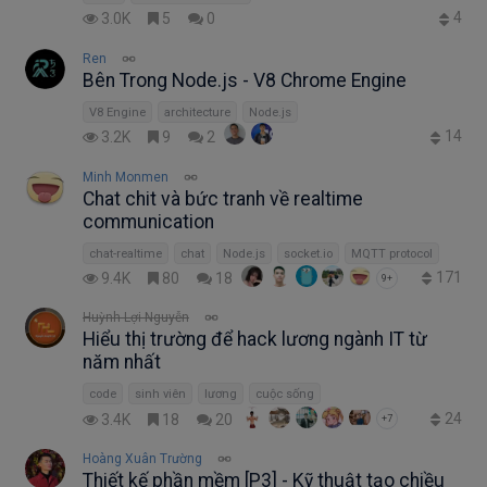
4
3.0K
5
0
Ren
Bên Trong Node.js - V8 Chrome Engine
V8 Engine
architecture
Node.js
14
3.2K
9
2
Minh Monmen
Chat chit và bức tranh về realtime
communication
chat-realtime
chat
Node.js
socket.io
MQTT protocol
171
9.4K
80
18
9+
Huỳnh Lợi Nguyễn
Hiểu thị trường để hack lương ngành IT từ
năm nhất
code
sinh viên
lương
cuộc sống
24
3.4K
18
20
+7
Hoàng Xuân Trường
Thiết kế phần mềm [P3] - Kỹ thuật tạo chiều