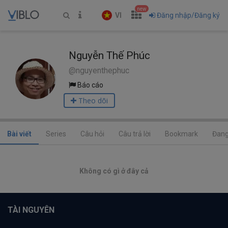
new
VI
Đăng nhập/Đăng ký
Nguyễn Thế Phúc
@nguyenthephuc
Báo cáo
Theo dõi
Bài viết
Series
Câu hỏi
Câu trả lời
Bookmark
Đang
Không có gì ở đây cả
TÀI NGUYÊN