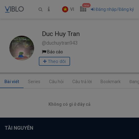
new
VI
Đăng nhập/Đăng ký
Duc Huy Tran
@duchuytran943
Báo cáo
Theo dõi
Bài viết
Series
Câu hỏi
Câu trả lời
Bookmark
Đang
Không có gì ở đây cả
TÀI NGUYÊN