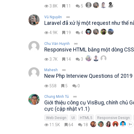
3.8K
11
5
Vũ Nguyễn
Laravel đã xử lý một request như thế n
4.9K
19
4
Chu Văn Huynh
Responsive HTML bằng một dòng CSS
3.7K
14
3
Mahesh
New Php Interview Questions of 2019
558
5
0
Chung Minh Tú
Giới thiệu công cụ VisBug, chính chủ 
cực (cập nhật v1.1)
Web Design
UI
HTML5
Responsive Design
11.5K
64
18
9+