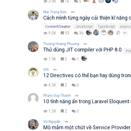
3.9K
16
5
Mai Trung Đức
Cách mình từng ngày cải thiện kĩ năng
ContentCreator
JavaScript
TypeScript
async/
9.0K
93
36
9+
Truong Hoang Phuong
Thử dùng JIT compiler với PHP 8.0
PH
1.9K
5
1
Vịtt
12 Directives có thể bạn hay dùng tron
4.3K
2
0
Pham Duy Thanh
10 tính năng ẩn trong Laravel Eloquent
1.5K
2
0
Vũ Nguyễn
Mò mẫm một chút về Service Provider 