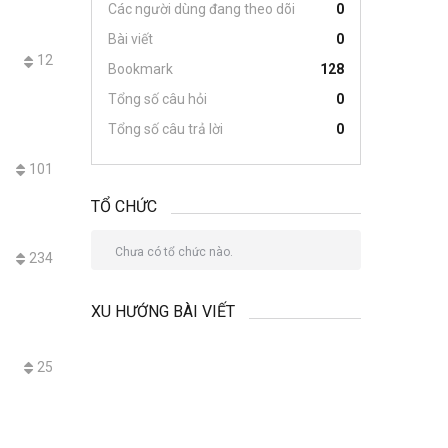
Các người dùng đang theo dõi
0
Bài viết
0
12
Bookmark
128
Tổng số câu hỏi
0
Tổng số câu trả lời
0
101
TỔ CHỨC
Chưa có tổ chức nào.
234
XU HƯỚNG BÀI VIẾT
25