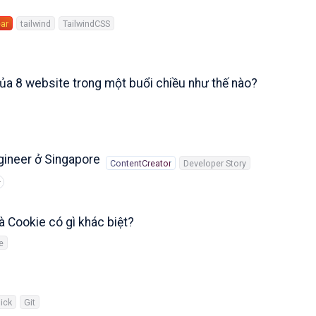
ar
tailwind
TailwindCSS
của 8 website trong một buổi chiều như thế nào?
gineer ở Singapore
ContentCreator
Developer Story
+
à Cookie có gì khác biệt?
e
pick
Git