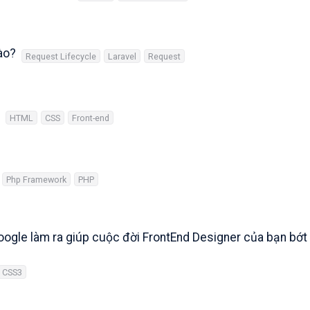
ào?
Request Lifecycle
Laravel
Request
HTML
CSS
Front-end
Php Framework
PHP
Google làm ra giúp cuộc đời FrontEnd Designer của bạn bớt
CSS3