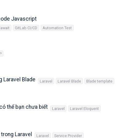
 code Javascript
await
GitLab CI/CD
Automation Test
P
g Laravel Blade
Laravel
Laravel Blade
Blade template
 có thể bạn chưa biết
Laravel
Laravel Eloquent
trong Laravel
Laravel
Service Provider