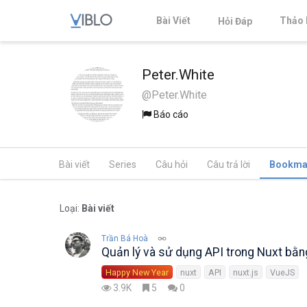
Bài Viết
Thảo 
Hỏi Đáp
Peter.White
@Peter.White
Báo cáo
Bài viết
Series
Câu hỏi
Câu trả lời
Bookma
Loại:
Bài viết
Trần Bá Hoà
Quản lý và sử dụng API trong Nuxt bằn
Happy New Year
nuxt
API
nuxt.js
VueJS
3.9K
5
0