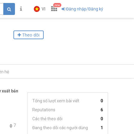
new
VI
Đăng nhập/Đăng ký
Theo dõi
ên hệ
 xuất bản
Tổng số lượt xem bài viết
0
Reputations
6
Các thẻ theo dõi
0
7
Đang theo dõi các người dùng
1