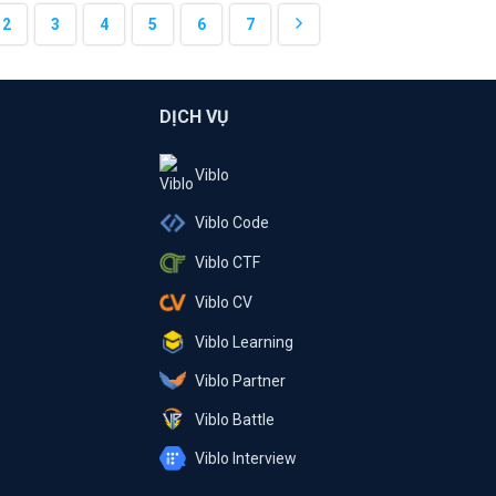
2
3
4
5
6
7
DỊCH VỤ
Viblo
Viblo Code
Viblo CTF
Viblo CV
Viblo Learning
Viblo Partner
Viblo Battle
Viblo Interview