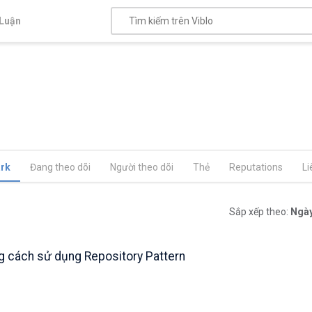
Luận
rk
Đang theo dõi
Người theo dõi
Thẻ
Reputations
Li
Sắp xếp theo:
Ngày
g cách sử dụng Repository Pattern