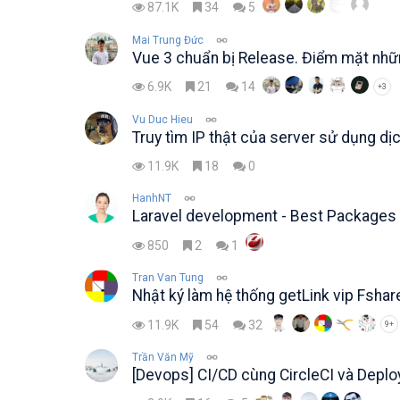
87.1K
34
5
Mai Trung Đức
Vue 3 chuẩn bị Release. Điểm mặt nh
6.9K
21
14
+3
Vu Duc Hieu
Truy tìm IP thật của server sử dụng dị
11.9K
18
0
HanhNT
Laravel development - Best Packages 
850
2
1
Tran Van Tung
Nhật ký làm hệ thống getLink vip Fshar
11.9K
54
32
9+
Trần Văn Mỹ
[Devops] CI/CD cùng CircleCI và Deplo