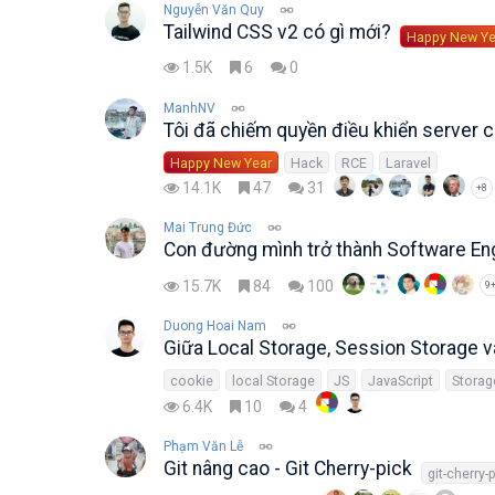
Nguyễn Văn Quy
Tailwind CSS v2 có gì mới?
Happy New Ye
1.5K
6
0
ManhNV
Tôi đã chiếm quyền điều khiển server 
Happy New Year
Hack
RCE
Laravel
14.1K
47
31
+8
Mai Trung Đức
Con đường mình trở thành Software En
15.7K
84
100
9
Duong Hoai Nam
Giữa Local Storage, Session Storage v
cookie
local Storage
JS
JavaScript
Storag
6.4K
10
4
Phạm Văn Lễ
Git nâng cao - Git Cherry-pick
git-cherry-